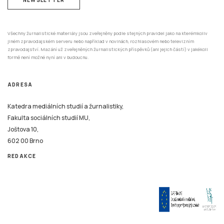
Všechny žurnalistické materiály jsou zveřejněny podle stejných pravidel jako na kterémkoliv
jiném zpravodajském serveru nebo například v novinách, rozhlasovém nebo televizním
zpravodajství. Mazání už zveřejněných žurnalistických příspěvků (ani jejich částí) v jakékoli
formě není možné nyní ani v budoucnu.
ADRESA
Katedra mediálních studií a žurnalistiky,
Fakulta sociálních studií MU,
Joštova 10,
602 00 Brno
REDAKCE