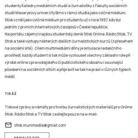
studenty Katedry mediálních studií a žurnalistiky z Fakulty sociálních
studií Masarykovy univerzity Brno v rámci studia jako cvičné médium.
Stisk vznikl jako cvičné médium pro studenty už v roce 1997, kdy byl
jedním z prvních internetových časopisů v České republice.
Na portálu zájemci najdou studentský deník Stisk Online, Rádio Stisk, TV
Stisk a také výstupy některých dalších žurnalistických kurzů (s přesahem
na sociální sítě). Cílem multimediální dílny je simulace redakčního
prostředí, každý student si tak může vyzkoušet všechny základní role při
výrobě online zpravodajského či publicistického obsahu i související
působení na sociálních sítích a připravit se tak na praxi v různých typech
médií.
TIRÁŽ
Tiskové zprávy a náměty pro tvorbu žurnalistických materiálů pro Online
Stisk, Rádio Stisk a TV Stisk zasílejte pouze na e-mail:
email
stisk.munimedia@gmail.com
NEWSLETTER