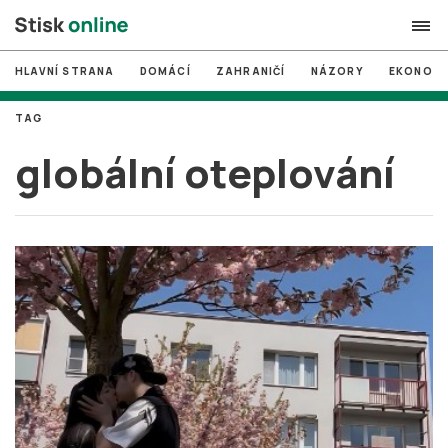
HLAVNÍ STRANA
DOMÁCÍ
ZAHRANIČÍ
NÁZORY
EKONOMI
search
TAG
#
MUNI
globální oteplování
#
Brno
#
volby
login
PŘIHLÁSIT SE
Zapomněli jste heslo?
Založit nový účet