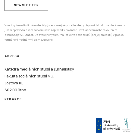
NEWSLETTER
Všechny žurnalistické materiály jsou zveřejněny podle stejných pravidel jako na kterémkoliv
jiném zpravodajském serveru nebo například v novinách, rozhlasovém nebo televizním
zpravodajství. Mazání už zveřejněných žurnalistických příspěvků (ani jejich částí) v jakékoli
formě není možné nyní ani v budoucnu.
ADRESA
Katedra mediálních studií a žurnalistiky,
Fakulta sociálních studií MU,
Joštova 10,
602 00 Brno
REDAKCE