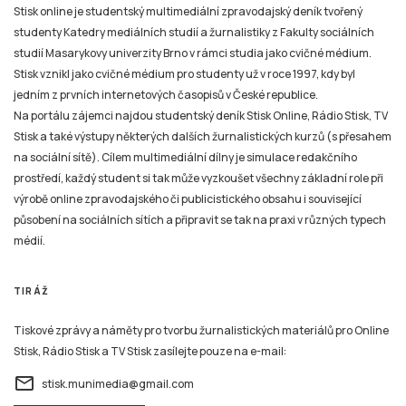
Stisk online je studentský multimediální zpravodajský deník tvořený
studenty Katedry mediálních studií a žurnalistiky z Fakulty sociálních
studií Masarykovy univerzity Brno v rámci studia jako cvičné médium.
Stisk vznikl jako cvičné médium pro studenty už v roce 1997, kdy byl
jedním z prvních internetových časopisů v České republice.
Na portálu zájemci najdou studentský deník Stisk Online, Rádio Stisk, TV
Stisk a také výstupy některých dalších žurnalistických kurzů (s přesahem
na sociální sítě). Cílem multimediální dílny je simulace redakčního
prostředí, každý student si tak může vyzkoušet všechny základní role při
výrobě online zpravodajského či publicistického obsahu i související
působení na sociálních sítích a připravit se tak na praxi v různých typech
médií.
TIRÁŽ
Tiskové zprávy a náměty pro tvorbu žurnalistických materiálů pro Online
Stisk, Rádio Stisk a TV Stisk zasílejte pouze na e-mail:
email
stisk.munimedia@gmail.com