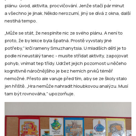
plánu: úvod, aktivita, procvičování. Jenže stačí pár minut
a všechno je jinak. Někdo nerozumí, jiný se dívá z okna, další
nestíhá tempo.
„Může se stát, že nesplníte nic ze svého plánu. A není to
proto, že by lekce byla špatná. Prostě vyvstaly jiné
potřeby,” krčí rameny Smuzhanytsia. U mladších dětí je to
podle ní neustálý tanec - musíte střídat aktivity, zapojovat
pohyb, vnímat tep třídy. Udržet jejich pozornost u něčeho
kognitivně náročnějšího je bez herních prvků téměř
nemožné. Přesto ale varuje před tím, aby se ze školy stalo
jen hřiště. „Hra nemůže nahradit hloubkovou analýzu. Musí
tam být rovnováha,” upozorňuje.