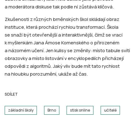
a moderátora diskuse tak podle ní zůstává klíčová.
Zkušenosti z různých brněnských škol skládají obraz
instituce, která prochází rychlou transformací. Škola
se snaží být otevřenější a interaktivnější, čímž se vrací
k myšlenkám Jana Ámose Komenského o přirozeném
a názorném učení. Jen kulisy se změnily: místo tabule svítí
obrazovky a místo listování v encyklopediích přicházejí
odpovědi z algoritmů. Jaký vliv bude mít tato rychlost
na hloubku porozumění, ukáže až čas.
SDÍLET
základní školy
Brno
stisk online
učitelé