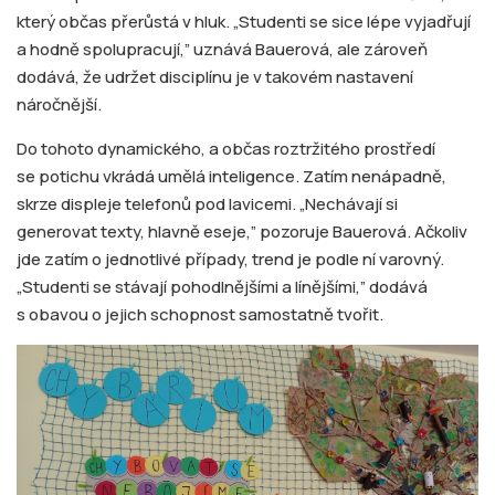
který občas přerůstá v hluk. „Studenti se sice lépe vyjadřují
a hodně spolupracují,” uznává Bauerová, ale zároveň
dodává, že udržet disciplínu je v takovém nastavení
náročnější.
Do tohoto dynamického, a občas roztržitého prostředí
se potichu vkrádá umělá inteligence. Zatím nenápadně,
skrze displeje telefonů pod lavicemi. „Nechávají si
generovat texty, hlavně eseje,” pozoruje Bauerová. Ačkoliv
jde zatím o jednotlivé případy, trend je podle ní varovný.
„Studenti se stávají pohodlnějšími a línějšími,” dodává
s obavou o jejich schopnost samostatně tvořit.