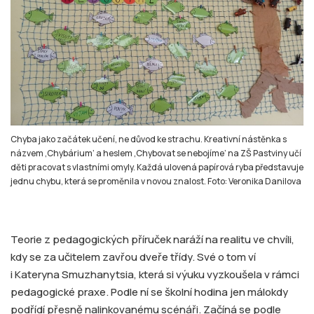
Chyba jako začátek učení, ne důvod ke strachu. Kreativní nástěnka s
názvem ‚Chybárium‘ a heslem ‚Chybovat se nebojíme‘ na ZŠ Pastviny učí
děti pracovat s vlastními omyly. Každá ulovená papírová ryba představuje
jednu chybu, která se proměnila v novou znalost. Foto: Veronika Danilova
Teorie z pedagogických příruček naráží na realitu ve chvíli,
kdy se za učitelem zavřou dveře třídy. Své o tom ví
i Kateryna Smuzhanytsia, která si výuku vyzkoušela v rámci
pedagogické praxe. Podle ní se školní hodina jen málokdy
podřídí přesně nalinkovanému scénáři. Začíná se podle