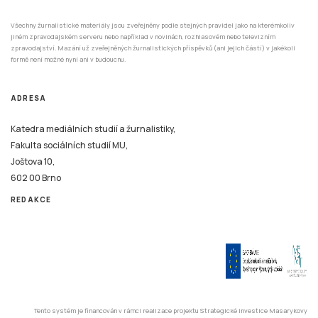
Všechny žurnalistické materiály jsou zveřejněny podle stejných pravidel jako na kterémkoliv
jiném zpravodajském serveru nebo například v novinách, rozhlasovém nebo televizním
zpravodajství. Mazání už zveřejněných žurnalistických příspěvků (ani jejich částí) v jakékoli
formě není možné nyní ani v budoucnu.
ADRESA
Katedra mediálních studií a žurnalistiky,
Fakulta sociálních studií MU,
Joštova 10,
602 00 Brno
REDAKCE
Tento systém je financován v rámci realizace projektu Strategické investice Masarykovy