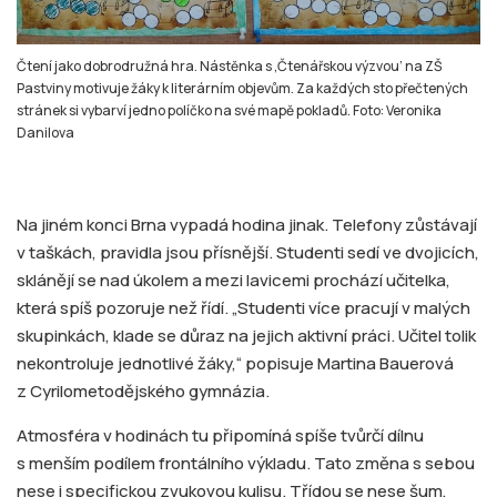
Čtení jako dobrodružná hra. Nástěnka s ‚Čtenářskou výzvou‘ na ZŠ
Pastviny motivuje žáky k literárním objevům. Za každých sto přečtených
stránek si vybarví jedno políčko na své mapě pokladů. Foto: Veronika
Danilova
Na jiném konci Brna vypadá hodina jinak. Telefony zůstávají
v taškách, pravidla jsou přísnější. Studenti sedí ve dvojicích,
sklánějí se nad úkolem a mezi lavicemi prochází učitelka,
která spíš pozoruje než řídí. „Studenti více pracují v malých
skupinkách, klade se důraz na jejich aktivní práci. Učitel tolik
nekontroluje jednotlivé žáky,“ popisuje Martina Bauerová
z Cyrilometodějského gymnázia.
Atmosféra v hodinách tu připomíná spíše tvůrčí dílnu
s menším podílem frontálního výkladu. Tato změna s sebou
nese i specifickou zvukovou kulisu. Třídou se nese šum,