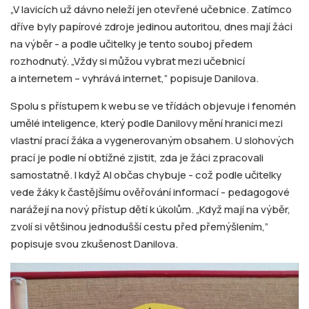
„V lavicích už dávno neleží jen otevřené učebnice. Zatímco
dříve byly papírové zdroje jedinou autoritou, dnes mají žáci
na výběr - a podle učitelky je tento souboj předem
rozhodnutý. „Vždy si můžou vybrat mezi učebnicí
a internetem – vyhrává internet,” popisuje Danilova.
Spolu s přístupem k webu se ve třídách objevuje i fenomén
umělé inteligence, který podle Danilovy mění hranici mezi
vlastní prací žáka a vygenerovaným obsahem. U slohových
prací je podle ní obtížné zjistit, zda je žáci zpracovali
samostatně. I když AI občas chybuje - což podle učitelky
vede žáky k častějšímu ověřování informací - pedagogové
narážejí na nový přístup dětí k úkolům. „Když mají na výběr,
zvolí si většinou jednodušší cestu před přemýšlením,”
popisuje svou zkušenost Danilova.