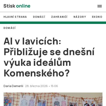
HLAVNÍ STRANA
DOMÁCÍ
ZAHRANIČÍ
NÁZORY
EKONOMI
search
DOMÁCÍ
#
MUNI
AI v lavicích:
#
Brno
Přibližuje se dnešní
#
volby
výuka ideálům
login
PŘIHLÁSIT SE
Komenského?
Zapomněli jste heslo?
Založit nový účet
Daria Demerlii
28. března 2026 • 15:06