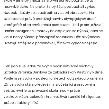
škole v Brně by ji možná na první pohled poznal. Je tu
nezvyklé ticho. Ne proto, že by žáci poslouchali výklad.
Naopak - každý se soustředí na vlastní obrazovku. Na
tabletech si právě prohlížejí návrhy olympijských dresů,
které ještě před chvílí kreslili pastelkami. Teď je ale „oživila“
umělá inteligence. Postavy na displejích se hýbou, látka se
vlní a barvy působí překvapivě realisticky. Děti si výsledky
ukazují, smějí se a porovnávají, čí návrh vypadá nejlépe.
Tak popisuje jednu ze svých hodin výtvarné výchovy
učitelka Veronika Danilova ze základní školy Pastviny v Brně.
Podle ní se výuka v posledních letech od základu proměnila.
„Dříve výuka stála především na učebnici a pracovním
sešitě, nyní je to převážně škola hrou – práce
ve skupinkách, celoroční hra, využívání umělé inteligence,
práce s tablety,“ říká.