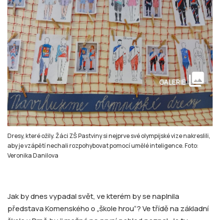
collections
GALERIE
Dresy, které ožily. Žáci ZŠ Pastviny si nejprve své olympijské vize nakreslili,
aby je vzápětí nechali rozpohybovat pomocí umělé inteligence. Foto:
Veronika Danilova
Jak by dnes vypadal svět, ve kterém by se naplnila
představa Komenského o „škole hrou“? Ve třídě na základní