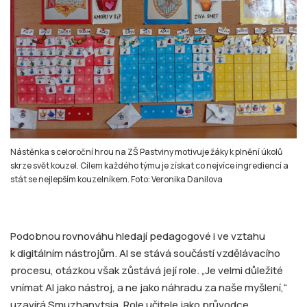
Nástěnka s celoroční hrou na ZŠ Pastviny motivuje žáky k plnění úkolů
skrze svět kouzel. Cílem každého týmu je získat co nejvíce ingrediencí a
stát se nejlepším kouzelníkem. Foto: Veronika Danilova
Podobnou rovnováhu hledají pedagogové i ve vztahu
k digitálním nástrojům. AI se stává součástí vzdělávacího
procesu, otázkou však zůstává její role. „Je velmi důležité
vnímat AI jako nástroj, a ne jako náhradu za naše myšlení,“
uzavírá Smuzhanytsia. Role učitele jako průvodce