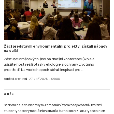
Žáci představili environmentální projekty, získali nápady
na další
Zástupci brněnských škol na dnešní konferenci Škola a
udržitelnost řešili otázky ekologie a ochrany životního
prostředí. Na workshopech sbírali inspiraci pro ...
Adéla Lerchová
27. září 2025 • 09:00
O NÁS
Stisk online je studentský multimediální zpravodajský deník tvořený
studenty Katedry mediálních studií a žurnalistiky z Fakulty sociálních