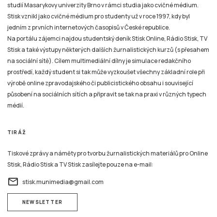
studií Masarykovy univerzity Brno v rámci studia jako cvičné médium.
Stisk vznikl jako cvičné médium pro studenty už v roce 1997, kdy byl
jedním z prvních internetových časopisů v České republice.
Na portálu zájemci najdou studentský deník Stisk Online, Rádio Stisk, TV
Stisk a také výstupy některých dalších žurnalistických kurzů (s přesahem
na sociální sítě). Cílem multimediální dílny je simulace redakčního
prostředí, každý student si tak může vyzkoušet všechny základní role při
výrobě online zpravodajského či publicistického obsahu i související
působení na sociálních sítích a připravit se tak na praxi v různých typech
médií.
TIRÁŽ
Tiskové zprávy a náměty pro tvorbu žurnalistických materiálů pro Online
Stisk, Rádio Stisk a TV Stisk zasílejte pouze na e-mail:
email
stisk.munimedia@gmail.com
NEWSLETTER