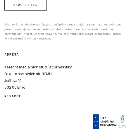
NEWSLETTER
Všechny žurnalistické materiály jsou zveřejněny podle stejných pravidel jako na kterémkoliv
jiném zpravodajském serveru nebo například v novinách, rozhlasovém nebo televizním
zpravodajství. Mazání už zveřejněných žurnalistických příspěvků (ani jejich částí) v jakékoli
formě není možné nyní ani v budoucnu.
ADRESA
Katedra mediálních studií a žurnalistiky,
Fakulta sociálních studií MU,
Joštova 10,
602 00 Brno
REDAKCE