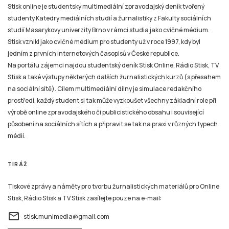
Stisk online je studentský multimediální zpravodajský deník tvořený
studenty Katedry mediálních studií a žurnalistiky z Fakulty sociálních
studií Masarykovy univerzity Brno v rámci studia jako cvičné médium.
Stisk vznikl jako cvičné médium pro studenty už v roce 1997, kdy byl
jedním z prvních internetových časopisů v České republice.
Na portálu zájemci najdou studentský deník Stisk Online, Rádio Stisk, TV
Stisk a také výstupy některých dalších žurnalistických kurzů (s přesahem
na sociální sítě). Cílem multimediální dílny je simulace redakčního
prostředí, každý student si tak může vyzkoušet všechny základní role při
výrobě online zpravodajského či publicistického obsahu i související
působení na sociálních sítích a připravit se tak na praxi v různých typech
médií.
TIRÁŽ
Tiskové zprávy a náměty pro tvorbu žurnalistických materiálů pro Online
Stisk, Rádio Stisk a TV Stisk zasílejte pouze na e-mail:
email
stisk.munimedia@gmail.com