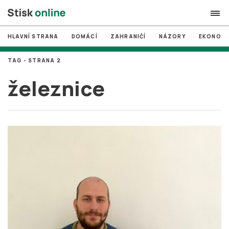
HLAVNÍ STRANA
DOMÁCÍ
ZAHRANIČÍ
NÁZORY
EKONOMI
search
TAG - STRANA 2
#
MUNI
železnice
#
Brno
#
volby
login
PŘIHLÁSIT SE
Zapomněli jste heslo?
Založit nový účet