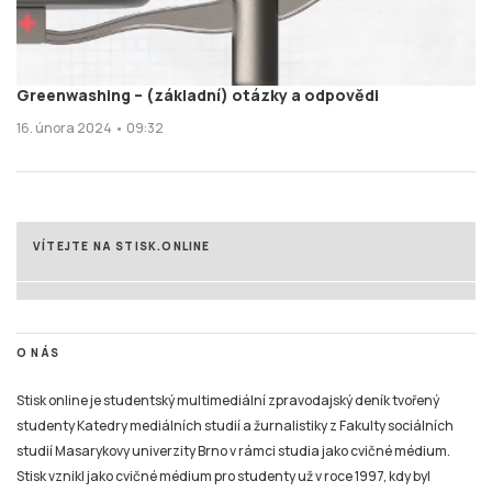
Greenwashing – (základní) otázky a odpovědi
16. února 2024 • 09:32
VÍTEJTE NA STISK.ONLINE
O NÁS
Stisk online je studentský multimediální zpravodajský deník tvořený
studenty Katedry mediálních studií a žurnalistiky z Fakulty sociálních
studií Masarykovy univerzity Brno v rámci studia jako cvičné médium.
Stisk vznikl jako cvičné médium pro studenty už v roce 1997, kdy byl