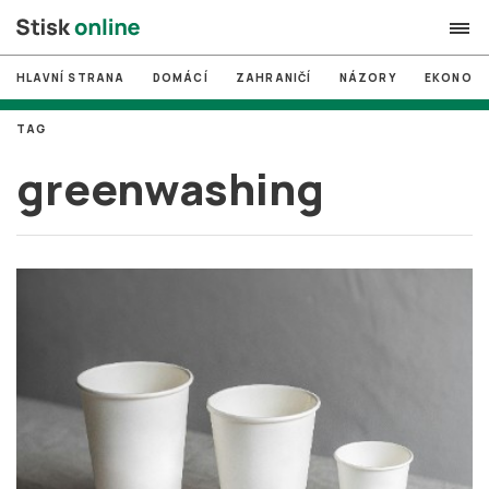
HLAVNÍ STRANA
DOMÁCÍ
ZAHRANIČÍ
NÁZORY
EKONOMI
search
TAG
#
MUNI
greenwashing
#
Brno
#
volby
login
PŘIHLÁSIT SE
Zapomněli jste heslo?
Založit nový účet