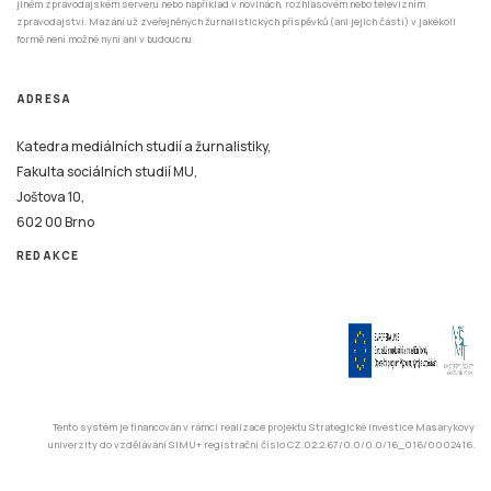
jiném zpravodajském serveru nebo například v novinách, rozhlasovém nebo televizním
zpravodajství. Mazání už zveřejněných žurnalistických příspěvků (ani jejich částí) v jakékoli
formě není možné nyní ani v budoucnu.
ADRESA
Katedra mediálních studií a žurnalistiky,
Fakulta sociálních studií MU,
Joštova 10,
602 00 Brno
REDAKCE
Tento systém je financován v rámci realizace projektu Strategické investice Masarykovy
univerzity do vzdělávání SIMU+ registrační číslo CZ.02.2.67/0.0/0.0/16_016/0002416.