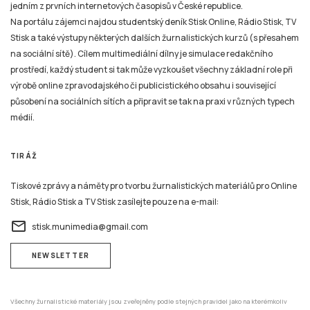
jedním z prvních internetových časopisů v České republice.
Na portálu zájemci najdou studentský deník Stisk Online, Rádio Stisk, TV
Stisk a také výstupy některých dalších žurnalistických kurzů (s přesahem
na sociální sítě). Cílem multimediální dílny je simulace redakčního
prostředí, každý student si tak může vyzkoušet všechny základní role při
výrobě online zpravodajského či publicistického obsahu i související
působení na sociálních sítích a připravit se tak na praxi v různých typech
médií.
TIRÁŽ
Tiskové zprávy a náměty pro tvorbu žurnalistických materiálů pro Online
Stisk, Rádio Stisk a TV Stisk zasílejte pouze na e-mail:
email
stisk.munimedia@gmail.com
NEWSLETTER
Všechny žurnalistické materiály jsou zveřejněny podle stejných pravidel jako na kterémkoliv