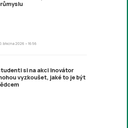
průmyslu
0. března 2026 • 16:56
tudenti si na akci Inovátor
ohou vyzkoušet, jaké to je být
vědcem