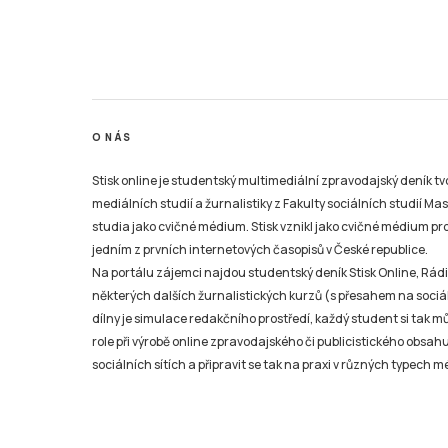
O NÁS
Stisk online je studentský multimediální zpravodajský deník t
mediálních studií a žurnalistiky z Fakulty sociálních studií Ma
studia jako cvičné médium. Stisk vznikl jako cvičné médium pro 
jedním z prvních internetových časopisů v České republice.
Na portálu zájemci najdou studentský deník Stisk Online, Rádio
některých dalších žurnalistických kurzů (s přesahem na sociál
dílny je simulace redakčního prostředí, každý student si tak 
role při výrobě online zpravodajského či publicistického obsahu
sociálních sítích a připravit se tak na praxi v různých typech mé