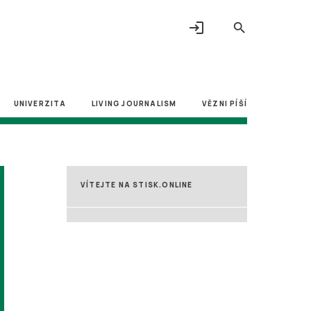
login
search
UNIVERZITA
LIVING JOURNALISM
VĚZNI PÍŠÍ
VÍTEJTE NA STISK.ONLINE