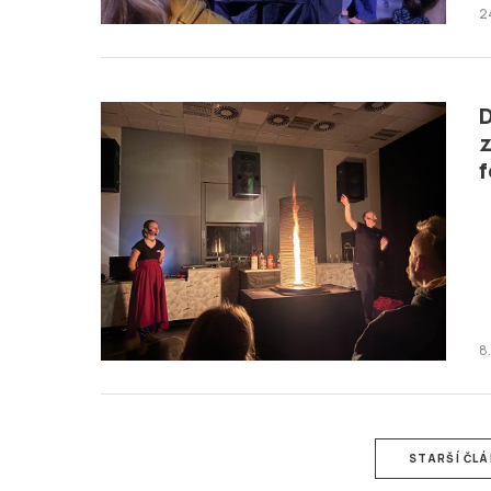
2
D
z
f
8
STARŠÍ ČL