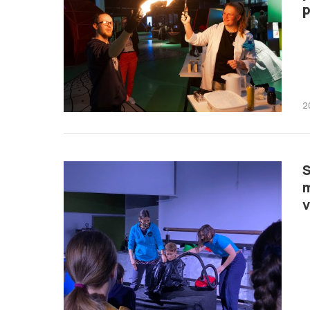
2
S
m