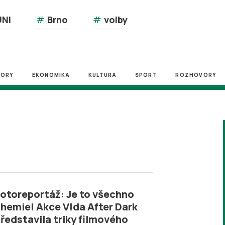
NI
#
Brno
#
volby
ZORY
EKONOMIKA
KULTURA
SPORT
ROZHOVORY
otoreportáž: Je to všechno
hemie! Akce V!da After Dark
ředstavila triky filmového