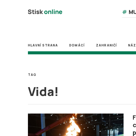
#
MU
HLAVNÍ STRANA
DOMÁCÍ
ZAHRANIČÍ
NÁ
TAG
Vida!
F
c
p