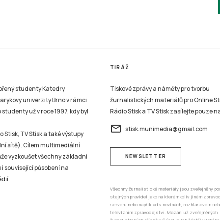
TIRÁŽ
vořený studenty Katedry
Tiskové zprávy a náměty pro tvorbu
sarykovy univerzity Brno v rámci
žurnalistických materiálů pro Online St
studenty už v roce 1997, kdy byl
Rádio Stisk a TV Stisk zasílejte pouze n
email
stisk.munimedia@gmail.com
 Stisk, TV Stisk a také výstupy
ní sítě). Cílem multimediální
může vyzkoušet všechny základní
NEWSLETTER
 i související působení na
dií.
Všechny žurnalistické materiály jsou zveřejněny po
stejných pravidel jako na kterémkoliv jiném zprav
serveru nebo například v novinách, rozhlasovém neb
televizním zpravodajství. Mazání už zveřejněných