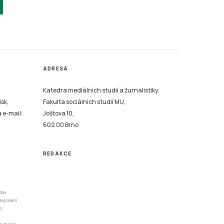
ADRESA
Katedra mediálních studií a žurnalistiky,
isk,
Fakulta sociálních studií MU,
a e-mail:
Joštova 10,
602 00 Brno
REDAKCE
dle
odajském
o