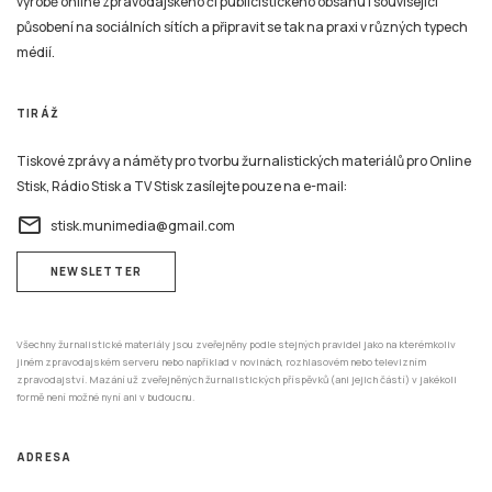
výrobě online zpravodajského či publicistického obsahu i související
působení na sociálních sítích a připravit se tak na praxi v různých typech
médií.
TIRÁŽ
Tiskové zprávy a náměty pro tvorbu žurnalistických materiálů pro Online
Stisk, Rádio Stisk a TV Stisk zasílejte pouze na e-mail:
email
stisk.munimedia@gmail.com
NEWSLETTER
Všechny žurnalistické materiály jsou zveřejněny podle stejných pravidel jako na kterémkoliv
jiném zpravodajském serveru nebo například v novinách, rozhlasovém nebo televizním
zpravodajství. Mazání už zveřejněných žurnalistických příspěvků (ani jejich částí) v jakékoli
formě není možné nyní ani v budoucnu.
ADRESA