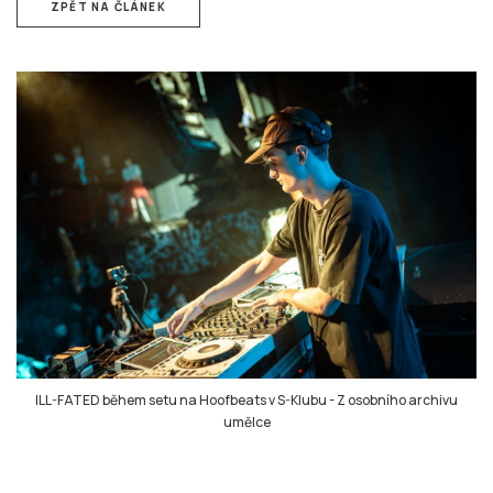
ZPĚT NA ČLÁNEK
ILL-FATED během setu na Hoofbeats v S-Klubu
-
Z osobního archivu
umělce