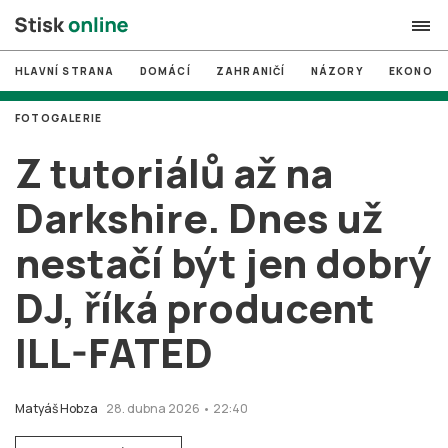
HLAVNÍ STRANA
DOMÁCÍ
ZAHRANIČÍ
NÁZORY
EKONOMI
search
FOTOGALERIE
#
MUNI
Z tutoriálů až na
#
Brno
Darkshire. Dnes už
#
volby
nestačí být jen dobrý
login
PŘIHLÁSIT SE
DJ, říká producent
Zapomněli jste heslo?
Založit nový účet
ILL-FATED
Matyáš Hobza
28. dubna 2026 • 22:40