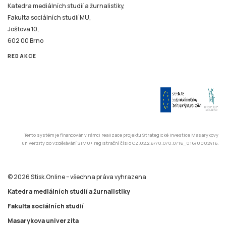
Katedra mediálních studií a žurnalistiky,
Fakulta sociálních studií MU,
Joštova 10,
602 00 Brno
REDAKCE
Tento systém je financován v rámci realizace projektu Strategické investice Masarykovy
univerzity do vzdělávání SIMU+ registrační číslo CZ.02.2.67/0.0/0.0/16_016/0002416.
© 2026 Stisk.Online – všechna práva vyhrazena
Katedra mediálních studií a žurnalistiky
Fakulta sociálních studií
Masarykova univerzita