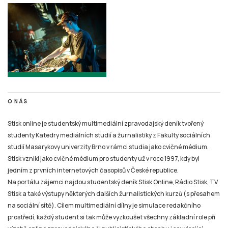
O NÁS
Stisk online je studentský multimediální zpravodajský deník tvořený
studenty Katedry mediálních studií a žurnalistiky z Fakulty sociálních
studií Masarykovy univerzity Brno v rámci studia jako cvičné médium.
Stisk vznikl jako cvičné médium pro studenty už v roce 1997, kdy byl
jedním z prvních internetových časopisů v České republice.
Na portálu zájemci najdou studentský deník Stisk Online, Rádio Stisk, TV
Stisk a také výstupy některých dalších žurnalistických kurzů (s přesahem
na sociální sítě). Cílem multimediální dílny je simulace redakčního
prostředí, každý student si tak může vyzkoušet všechny základní role při