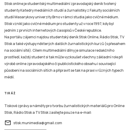
Stisk online je studentský multimediální zpravodajský deník tvořený
studenty Katedry mediálních studií a žurnalistiky z Fakulty sociálních
studií Masarykovy univerzity Brno v rámci studia jako cvičné médium.
Stisk vznikl jako cvičné médium pro studenty už v roce 1997, kdy byl
jedním z prvních internetových časopisů v České republice.
Na portálu zájemci najdou studentský deník Stisk Online, Rádio Stisk, TV
Stisk a také výstupy některých dalších žurnalistických kurzů (s přesahem
na sociální sítě). Cílem multimediální dílny je simulace redakčního
prostředí, každý student si tak může vyzkoušet všechny základní role při
výrobě online zpravodajského či publicistického obsahu i související
působení na sociálních sítích a připravit se tak na praxi v různých typech
médií.
TIRÁŽ
Tiskové zprávy a náměty pro tvorbu žurnalistických materiálů pro Online
Stisk, Rádio Stisk a TV Stisk zasílejte pouze na e-mail:
email
stisk.munimedia@gmail.com