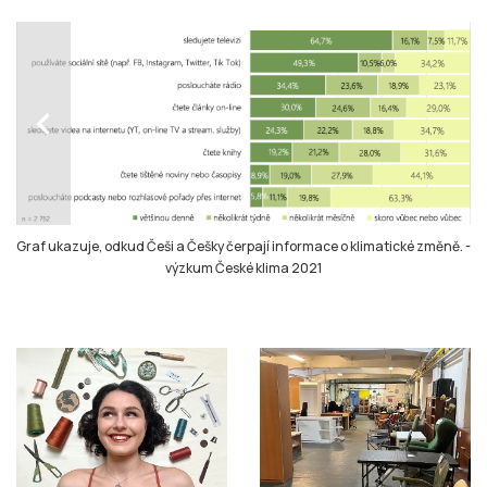
chevron_left
Graf ukazuje, odkud Češi a Češky čerpají informace o klimatické změně.
-
výzkum České klima 2021