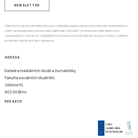
NEWSLETTER
Všechny žurnalistické materiály jsou zveřejněny podle stejných pravidel jako na kterémkoliv
jiném zpravodajském serveru nebo například v novinách, rozhlasovém nebo televizním
zpravodajství. Mazání už zveřejněných žurnalistických příspěvků (ani jejich částí) v jakékoli
formě není možné nyní ani v budoucnu.
ADRESA
Katedra mediálních studií a žurnalistiky,
Fakulta sociálních studií MU,
Joštova 10,
602 00 Brno
REDAKCE