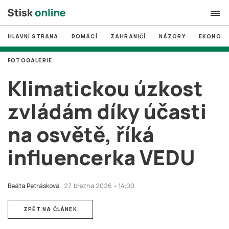
HLAVNÍ STRANA
DOMÁCÍ
ZAHRANIČÍ
NÁZORY
EKONOMI
search
FOTOGALERIE
#
MUNI
Klimatickou úzkost
#
Brno
zvládám díky účasti
#
volby
na osvětě, říká
login
PŘIHLÁSIT SE
influencerka VEDU
Zapomněli jste heslo?
Založit nový účet
Beáta Petrásková
27. března 2026 • 14:00
ZPĚT NA ČLÁNEK