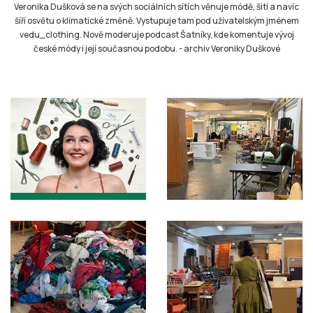
Veronika Dušková se na svých sociálních sítích věnuje módě, šití a navíc
šíří osvětu o klimatické změně. Vystupuje tam pod uživatelským jménem
vedu_clothing. Nově moderuje podcast Šatníky, kde komentuje vývoj
české módy i její současnou podobu.
-
archiv Veroniky Duškové