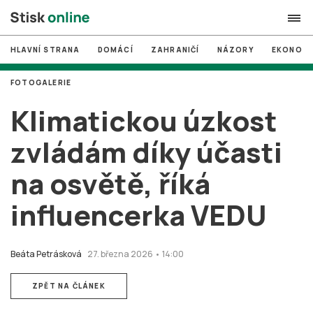
HLAVNÍ STRANA
DOMÁCÍ
ZAHRANIČÍ
NÁZORY
EKONOMI
search
FOTOGALERIE
#
MUNI
Klimatickou úzkost
#
Brno
zvládám díky účasti
#
volby
na osvětě, říká
login
PŘIHLÁSIT SE
influencerka VEDU
Zapomněli jste heslo?
Založit nový účet
Beáta Petrásková
27. března 2026 • 14:00
ZPĚT NA ČLÁNEK