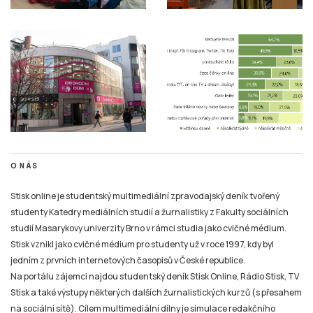
O NÁS
Stisk online je studentský multimediální zpravodajský deník tvořený
studenty Katedry mediálních studií a žurnalistiky z Fakulty sociálních
studií Masarykovy univerzity Brno v rámci studia jako cvičné médium.
Stisk vznikl jako cvičné médium pro studenty už v roce 1997, kdy byl
jedním z prvních internetových časopisů v České republice.
Na portálu zájemci najdou studentský deník Stisk Online, Rádio Stisk, TV
Stisk a také výstupy některých dalších žurnalistických kurzů (s přesahem
na sociální sítě). Cílem multimediální dílny je simulace redakčního