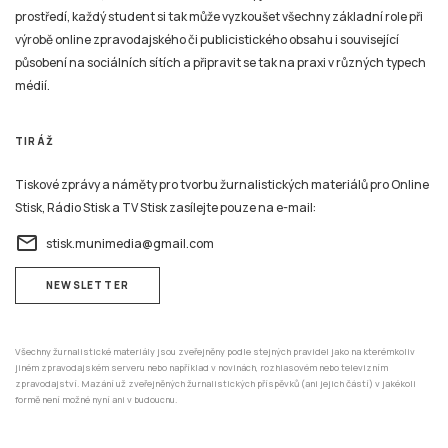
prostředí, každý student si tak může vyzkoušet všechny základní role při
výrobě online zpravodajského či publicistického obsahu i související
působení na sociálních sítích a připravit se tak na praxi v různých typech
médií.
TIRÁŽ
Tiskové zprávy a náměty pro tvorbu žurnalistických materiálů pro Online
Stisk, Rádio Stisk a TV Stisk zasílejte pouze na e-mail:
email
stisk.munimedia@gmail.com
NEWSLETTER
Všechny žurnalistické materiály jsou zveřejněny podle stejných pravidel jako na kterémkoliv
jiném zpravodajském serveru nebo například v novinách, rozhlasovém nebo televizním
zpravodajství. Mazání už zveřejněných žurnalistických příspěvků (ani jejich částí) v jakékoli
formě není možné nyní ani v budoucnu.