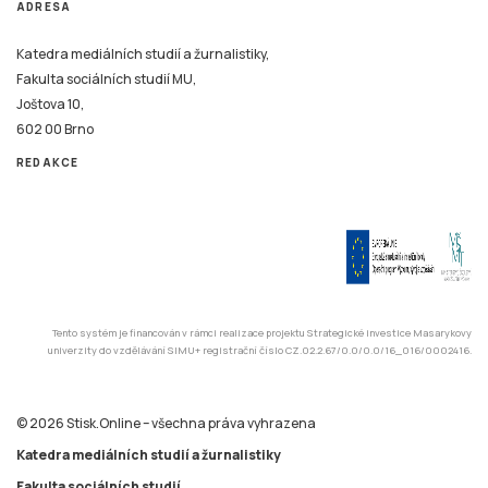
ADRESA
Katedra mediálních studií a žurnalistiky,
Fakulta sociálních studií MU,
Joštova 10,
602 00 Brno
REDAKCE
Tento systém je financován v rámci realizace projektu Strategické investice Masarykovy
univerzity do vzdělávání SIMU+ registrační číslo CZ.02.2.67/0.0/0.0/16_016/0002416.
© 2026 Stisk.Online – všechna práva vyhrazena
Katedra mediálních studií a žurnalistiky
Fakulta sociálních studií