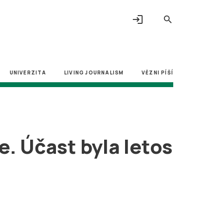
login
search
UNIVERZITA
LIVING JOURNALISM
VĚZNI PÍŠÍ
e. Účast byla letos