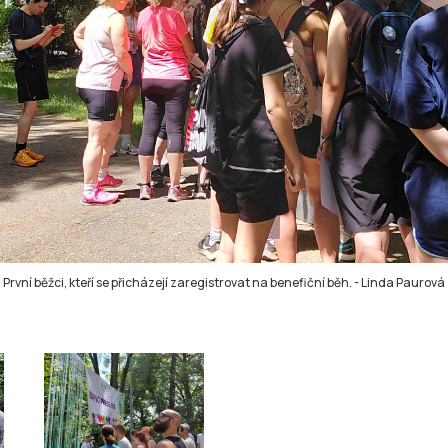
První běžci, kteří se přicházejí zaregistrovat na benefiční běh.
-
Linda Paurová