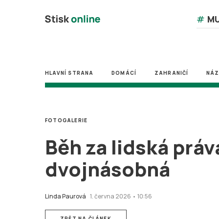
#
MU
HLAVNÍ STRANA
DOMÁCÍ
ZAHRANIČÍ
NÁ
FOTOGALERIE
Běh za lidská práv
dvojnásobná
Linda Paurová
1. června 2026 • 10:56
ZPĚT NA ČLÁNEK