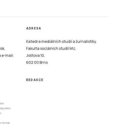
ADRESA
Katedra mediálních studií a žurnalistiky,
isk,
Fakulta sociálních studií MU,
a e-mail:
Joštova 10,
602 00 Brno
REDAKCE
dle
odajském
o
li formě