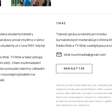
TIRÁŽ
vořený studenty Katedry
Tiskové zprávy a náměty pro tvorbu
sarykovy univerzity Brno v rámci
žurnalistických materiálů pro Online St
studenty už v roce 1997, kdy byl
Rádio Stisk a TV Stisk zasílejte pouze n
email
stisk.munimedia@gmail.com
 Stisk, TV Stisk a také výstupy
ní sítě). Cílem multimediální
může vyzkoušet všechny základní
NEWSLETTER
 i související působení na
dií.
Všechny žurnalistické materiály jsou zveřejněny po
stejných pravidel jako na kterémkoliv jiném zprav
serveru nebo například v novinách, rozhlasovém neb
televizním zpravodajství. Mazání už zveřejněných
žurnalistických příspěvků (ani jejich částí) v jakéko
není možné nyní ani v budoucnu.