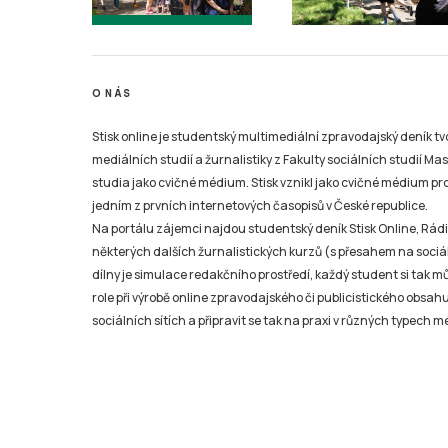
O NÁS
Stisk online je studentský multimediální zpravodajský deník t
mediálních studií a žurnalistiky z Fakulty sociálních studií Ma
studia jako cvičné médium. Stisk vznikl jako cvičné médium pro 
jedním z prvních internetových časopisů v České republice.
Na portálu zájemci najdou studentský deník Stisk Online, Rádio
některých dalších žurnalistických kurzů (s přesahem na sociál
dílny je simulace redakčního prostředí, každý student si tak 
role při výrobě online zpravodajského či publicistického obsahu
sociálních sítích a připravit se tak na praxi v různých typech mé