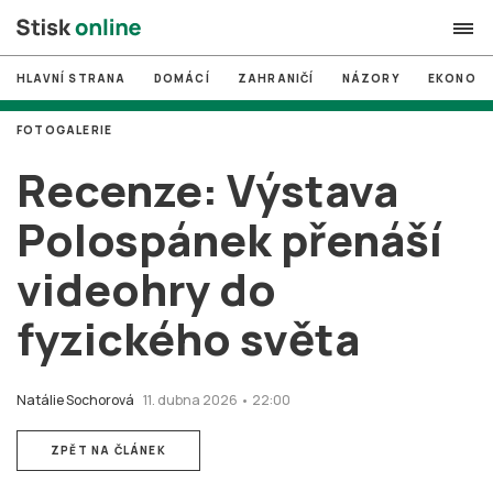
HLAVNÍ STRANA
DOMÁCÍ
ZAHRANIČÍ
NÁZORY
EKONOMI
search
FOTOGALERIE
#
MUNI
Recenze: Výstava
#
Brno
Polospánek přenáší
#
volby
videohry do
login
PŘIHLÁSIT SE
fyzického světa
Zapomněli jste heslo?
Založit nový účet
Natálie Sochorová
11. dubna 2026 • 22:00
ZPĚT NA ČLÁNEK