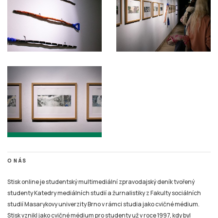
O NÁS
Stisk online je studentský multimediální zpravodajský deník tvořený
studenty Katedry mediálních studií a žurnalistiky z Fakulty sociálních
studií Masarykovy univerzity Brno v rámci studia jako cvičné médium.
Stisk vznikl jako cvičné médium pro studenty už v roce 1997, kdy byl