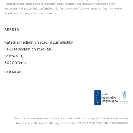
jiném zpravodajském serveru nebo například v novinách, rozhlasovém nebo televizním
zpravodajství. Mazání už zveřejněných žurnalistických příspěvků (ani jejich částí) v jakékoli
formě není možné nyní ani v budoucnu.
ADRESA
Katedra mediálních studií a žurnalistiky,
Fakulta sociálních studií MU,
Joštova 10,
602 00 Brno
REDAKCE
Tento systém je financován v rámci realizace projektu Strategické investice Masarykovy
univerzity do vzdělávání SIMU+ registrační číslo CZ.02.2.67/0.0/0.0/16_016/0002416.