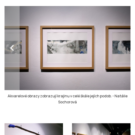
chevron_left
Akvarelové obrazy zobrazují krajinu v celé škále jejích podob.
-
Natálie
Sochorová