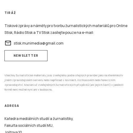
TIRÁŽ
Tiskové zprávy a náměty pro tvorbu žurnalistických materiálů pro Online
Stisk, Rádio Stisk a TV Stisk zasílejte pouze na e-mail:
email
stisk.munimedia@gmail.com
NEWSLETTER
Všechny žurnalistické materiály jsou zveřejněny podle stejných pravidel jako na kterémkoliv
jiném zpravodajském serveru nebo například v novinách, rozhlasovém nebo televizním
zpravodajství. Mazání už zveřejněných žurnalistických příspěvků (ani jejich částí) v jakékoli
formě není možné nyní ani v budoucnu.
ADRESA
Katedra mediálních studií a žurnalistiky,
Fakulta sociálních studií MU,
Joštova 10,