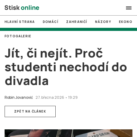
HLAVNÍ STRANA
DOMÁCÍ
ZAHRANIČÍ
NÁZORY
EKONOMI
search
FOTOGALERIE
#
MUNI
Jít, či nejít. Proč
#
Brno
studenti nechodí do
#
volby
divadla
login
PŘIHLÁSIT SE
Zapomněli jste heslo?
Robin Jovanović
27. března 2026 • 19:29
Založit nový účet
ZPĚT NA ČLÁNEK