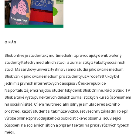
O NÁS
Stisk online je studentský multimediální zpravodajský deník tvořený
studenty Katedry mediálních studií a žurnalistiky z Fakulty sociálních
studií Masarykovy univerzity Brno v rámci studia jako cvičné médium.
Stisk vznikl jako cvičné médium pro studenty už v roce 1997, kdy byl
jedním z prvních internetových časopisů v České republice.
Na portálu zájemci najdou studentský deník Stisk Online, Rádio Stisk, TV
Stisk a také výstupy některých dalších žurnalistických kurzů (s přesahem
na sociální sítě). Cílem multimediální dílny je simulace redakčního
prostředí, každý student si tak může vyzkoušet všechny základní role při
výrobě online zpravodajského či publicistického obsahu i související
působení na sociálních sítích a připravit se tak na praxi v různých typech
médií.