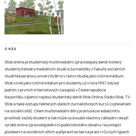
O NÁS
Stisk online je studentský multimediální zpravodajský deník tvořený
studenty Katedry mediálních studií a žurnalistiky z Fakulty sociálních
studií Masarykovy univerzity Brno v rámci studia jako cvičné médium.
Stisk vznikl jako cvičné médium pro studenty už v roce 1997, kdy byl
jedním z prvních internetových časopisů v České republice.
Na portálu zájemci najdou studentský deník Stisk Online, Rádio Stisk, TV
Stisk a také výstupy některých dalších žurnalistických kurzů (s přesahem
na sociální sítě). Cílem multimediální dílny je simulace redakčního
prostředí, každý student si tak může vyzkoušet všechny základní role při
výrobě online zpravodajského či publicistického obsahu i související
působení na sociálních sítích a připravit se tak na praxi v různých typech