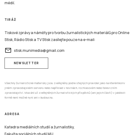
médií.
TIRÁŽ
Tiskové zprávy a náměty pro tvorbu žurnalistických materiálů pro Online
Stisk, Rádio Stisk a TV Stisk zasílejte pouze na e-mail:
email
stisk.munimedia@gmail.com
NEWSLETTER
Všechny žurnalistické materiály jsou zveřejněny podle stejných pravidel jako na kterémkoliv
jiném zpravodajském serveru nebo například v novinách, rozhlasovém nebo televizním
zpravodajství. Mazání už zveřejněných žurnalistických příspěvků (ani jejich částí) v jakékoli
formě není možné nyní ani v budoucnu.
ADRESA
Katedra mediálních studií a žurnalistiky,
Fakulta sociálních studií MU,