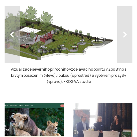
chevron_left
chevron_right
Vizualizace severního přírodního vzdělávacího pointu v Zoo Brno s
krytým posezením (vlevo), loukou (uprostřed) a výběhem pro sysly
(vpravo).
-
KOGAA studio