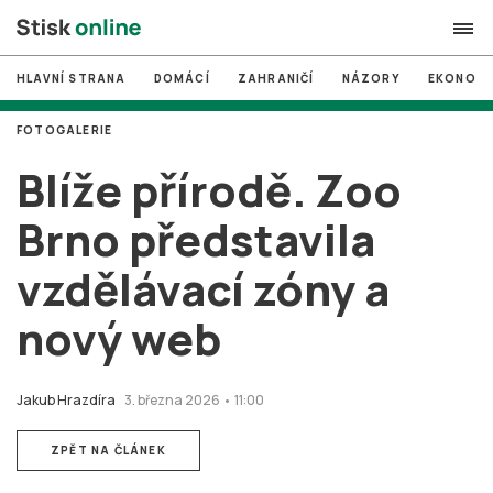
HLAVNÍ STRANA
DOMÁCÍ
ZAHRANIČÍ
NÁZORY
EKONOMI
search
FOTOGALERIE
#
MUNI
Blíže přírodě. Zoo
#
Brno
Brno představila
#
volby
vzdělávací zóny a
login
PŘIHLÁSIT SE
nový web
Zapomněli jste heslo?
Založit nový účet
Jakub Hrazdíra
3. března 2026 • 11:00
ZPĚT NA ČLÁNEK