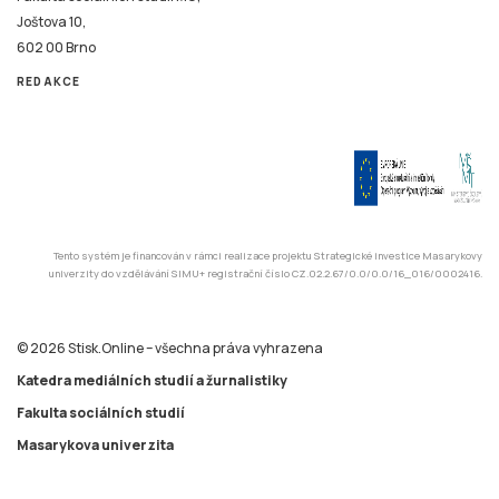
Joštova 10,
602 00 Brno
REDAKCE
Tento systém je financován v rámci realizace projektu Strategické investice Masarykovy
univerzity do vzdělávání SIMU+ registrační číslo CZ.02.2.67/0.0/0.0/16_016/0002416.
© 2026 Stisk.Online – všechna práva vyhrazena
Katedra mediálních studií a žurnalistiky
Fakulta sociálních studií
Masarykova univerzita