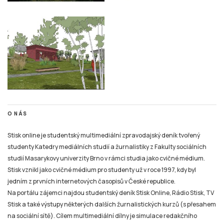
O NÁS
Stisk online je studentský multimediální zpravodajský deník tvořený
studenty Katedry mediálních studií a žurnalistiky z Fakulty sociálních
studií Masarykovy univerzity Brno v rámci studia jako cvičné médium.
Stisk vznikl jako cvičné médium pro studenty už v roce 1997, kdy byl
jedním z prvních internetových časopisů v České republice.
Na portálu zájemci najdou studentský deník Stisk Online, Rádio Stisk, TV
Stisk a také výstupy některých dalších žurnalistických kurzů (s přesahem
na sociální sítě). Cílem multimediální dílny je simulace redakčního