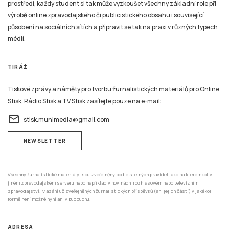
prostředí, každý student si tak může vyzkoušet všechny základní role při
výrobě online zpravodajského či publicistického obsahu i související
působení na sociálních sítích a připravit se tak na praxi v různých typech
médií.
TIRÁŽ
Tiskové zprávy a náměty pro tvorbu žurnalistických materiálů pro Online
Stisk, Rádio Stisk a TV Stisk zasílejte pouze na e-mail:
email
stisk.munimedia@gmail.com
NEWSLETTER
Všechny žurnalistické materiály jsou zveřejněny podle stejných pravidel jako na kterémkoliv
jiném zpravodajském serveru nebo například v novinách, rozhlasovém nebo televizním
zpravodajství. Mazání už zveřejněných žurnalistických příspěvků (ani jejich částí) v jakékoli
formě není možné nyní ani v budoucnu.
ADRESA