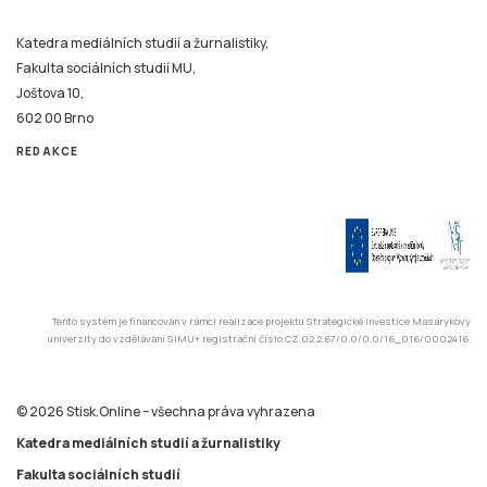
Katedra mediálních studií a žurnalistiky,
Fakulta sociálních studií MU,
Joštova 10,
602 00 Brno
REDAKCE
Tento systém je financován v rámci realizace projektu Strategické investice Masarykovy
univerzity do vzdělávání SIMU+ registrační číslo CZ.02.2.67/0.0/0.0/16_016/0002416.
© 2026 Stisk.Online – všechna práva vyhrazena
Katedra mediálních studií a žurnalistiky
Fakulta sociálních studií