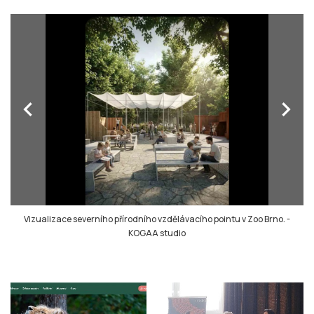
chevron_left
chevron_right
Vizualizace severního přírodního vzdělávacího pointu v Zoo Brno.
-
KOGAA studio