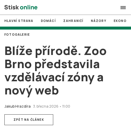
HLAVNÍ STRANA
DOMÁCÍ
ZAHRANIČÍ
NÁZORY
EKONOMI
search
FOTOGALERIE
#
MUNI
Blíže přírodě. Zoo
#
Brno
Brno představila
#
volby
vzdělávací zóny a
login
PŘIHLÁSIT SE
nový web
Zapomněli jste heslo?
Založit nový účet
Jakub Hrazdíra
3. března 2026 • 11:00
ZPĚT NA ČLÁNEK