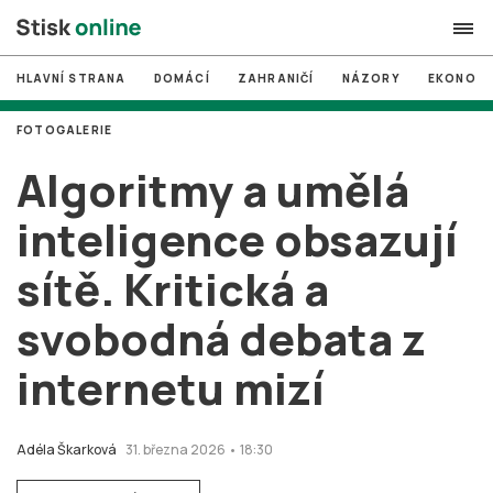
HLAVNÍ STRANA
DOMÁCÍ
ZAHRANIČÍ
NÁZORY
EKONOMI
search
FOTOGALERIE
#
MUNI
Algoritmy a umělá
#
Brno
inteligence obsazují
#
volby
sítě. Kritická a
login
PŘIHLÁSIT SE
svobodná debata z
Zapomněli jste heslo?
Založit nový účet
internetu mizí
Adéla Škarková
31. března 2026 • 18:30