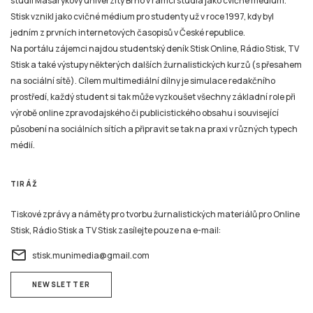
studií Masarykovy univerzity Brno v rámci studia jako cvičné médium.
Stisk vznikl jako cvičné médium pro studenty už v roce 1997, kdy byl
jedním z prvních internetových časopisů v České republice.
Na portálu zájemci najdou studentský deník Stisk Online, Rádio Stisk, TV
Stisk a také výstupy některých dalších žurnalistických kurzů (s přesahem
na sociální sítě). Cílem multimediální dílny je simulace redakčního
prostředí, každý student si tak může vyzkoušet všechny základní role při
výrobě online zpravodajského či publicistického obsahu i související
působení na sociálních sítích a připravit se tak na praxi v různých typech
médií.
TIRÁŽ
Tiskové zprávy a náměty pro tvorbu žurnalistických materiálů pro Online
Stisk, Rádio Stisk a TV Stisk zasílejte pouze na e-mail:
email
stisk.munimedia@gmail.com
NEWSLETTER