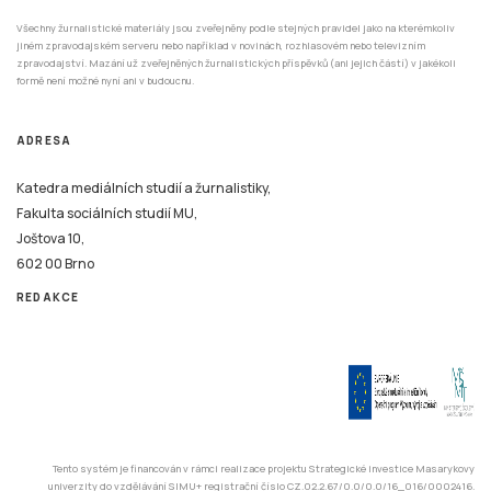
Všechny žurnalistické materiály jsou zveřejněny podle stejných pravidel jako na kterémkoliv
jiném zpravodajském serveru nebo například v novinách, rozhlasovém nebo televizním
zpravodajství. Mazání už zveřejněných žurnalistických příspěvků (ani jejich částí) v jakékoli
formě není možné nyní ani v budoucnu.
ADRESA
Katedra mediálních studií a žurnalistiky,
Fakulta sociálních studií MU,
Joštova 10,
602 00 Brno
REDAKCE
Tento systém je financován v rámci realizace projektu Strategické investice Masarykovy
univerzity do vzdělávání SIMU+ registrační číslo CZ.02.2.67/0.0/0.0/16_016/0002416.