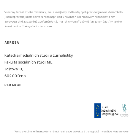
Všechny žurnalistické materiály jsou zveřejněny podle stejných pravidel jako na kterémkoliv
jiném zpravodajském serveru nebo například v novinách, rozhlasovém nebo televizním
zpravodajství. Mazání už zveřejněných žurnalistických příspěvků (ani jejich částí) v jakékoli
formě není možné nyní ani v budoucnu.
ADRESA
Katedra mediálních studií a žurnalistiky,
Fakulta sociálních studií MU,
Joštova 10,
602 00 Brno
REDAKCE
Tento systém je financován v rámci realizace projektu Strategické investice Masarykovy