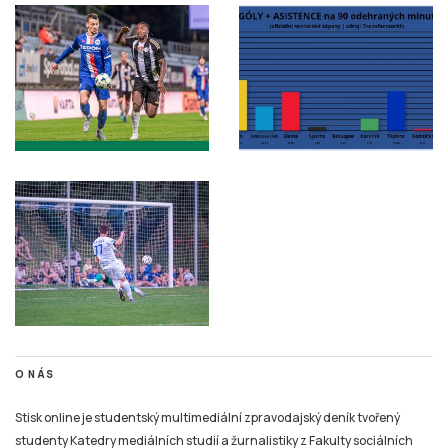
O NÁS
Stisk online je studentský multimediální zpravodajský deník tvořený
studenty Katedry mediálních studií a žurnalistiky z Fakulty sociálních