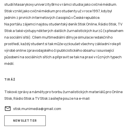
studií Masarykovy univerzity Brno v rámci studia jako cvičné médium.
Stisk vznikl jako cvičné médium pro studenty už v roce 1997, kdy byl
jedním z prvních internetových časopisů v České republice.
Na portálu zájemci najdou studentský deník Stisk Online, Rádio Stisk, TV
Stisk a také výstupy některých dalších žurnalistických kurzů (s přesahem
na sociální sítě). Cílem multimediální dílny je simulace redakčního
prostředí, každý student si tak může vyzkoušet všechny základní role při
výrobě online zpravodajského či publicistického obsahu i související
působení na sociálních sítích a připravit se tak na praxi v různých typech
médií.
TIRÁŽ
Tiskové zprávy a náměty pro tvorbu žurnalistických materiálů pro Online
Stisk, Rádio Stisk a TV Stisk zasílejte pouze na e-mail:
email
stisk.munimedia@gmail.com
NEWSLETTER