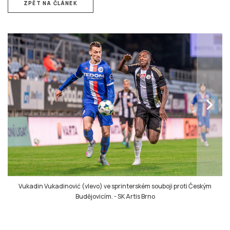
ZPĚT NA ČLÁNEK
chevron_right
Vukadin Vukadinović (vlevo) ve sprinterském souboji proti Českým
Budějovicím.
-
SK Artis Brno