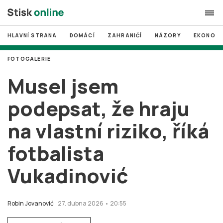
HLAVNÍ STRANA
DOMÁCÍ
ZAHRANIČÍ
NÁZORY
EKONOMI
search
FOTOGALERIE
#
MUNI
Musel jsem
#
Brno
podepsat, že hraju
#
volby
na vlastní riziko, říká
login
PŘIHLÁSIT SE
fotbalista
Zapomněli jste heslo?
Založit nový účet
Vukadinović
Robin Jovanović
27. dubna 2026 • 20:55