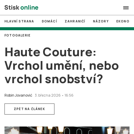
HLAVNÍ STRANA
DOMÁCÍ
ZAHRANIČÍ
NÁZORY
EKONOMI
search
FOTOGALERIE
#
MUNI
Haute Couture:
#
Brno
Vrchol umění, nebo
#
volby
vrchol snobství?
login
PŘIHLÁSIT SE
Zapomněli jste heslo?
Robin Jovanović
3. března 2026 • 16:56
Založit nový účet
ZPĚT NA ČLÁNEK