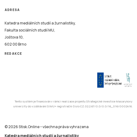
ADRESA
Katedra mediálních studií a žurnalistiky,
Fakulta sociálních studií MU,
Joštova 10,
602 00 Brno
REDAKCE
Tento systém je financován v rámci realizace projektu Strategické investice Masarykovy
univerzity do vzdělávání SIMU+ registrační číslo CZ.02.2.67/0.0/0.0/16_016/0002416.
© 2026 Stisk.Online – všechna práva vyhrazena
Katedra mediálních studií a žurnalistiky