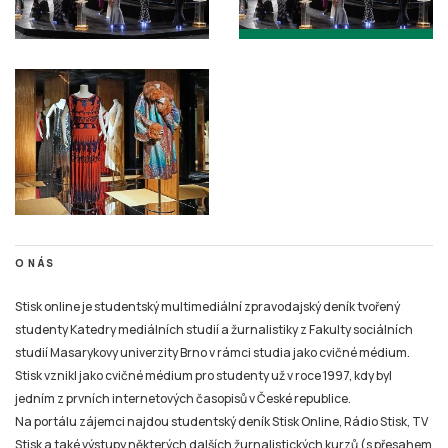
O NÁS
Stisk online je studentský multimediální zpravodajský deník tvořený
studenty Katedry mediálních studií a žurnalistiky z Fakulty sociálních
studií Masarykovy univerzity Brno v rámci studia jako cvičné médium.
Stisk vznikl jako cvičné médium pro studenty už v roce 1997, kdy byl
jedním z prvních internetových časopisů v České republice.
Na portálu zájemci najdou studentský deník Stisk Online, Rádio Stisk, TV
Stisk a také výstupy některých dalších žurnalistických kurzů (s přesahem