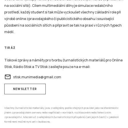
na sociální sítě). Cílem multimediální dílny je simulace redakčního
prostředí, každý student si tak může vyzkoušet všechny základní role při
výrobě online zpravodajského či publicistického obsahu i související
působení na sociálních sítích a připravit se tak na praxi v různých typech
médií.
TIRÁŽ
Tiskové zprávy a náměty pro tvorbu žurnalistických materiálů pro Online
Stisk, Rádio Stisk a TV Stisk zasílejte pouze na e-mail:
email
stisk.munimedia@gmail.com
NEWSLETTER
Všechny žurnalistické materiály jsou zveřejněny podle stejných pravidel jako na kterémkoliv
jiném zpravodajském serveru nebo například v novinách, rozhlasovém nebo televizním
zpravodajství. Mazání už zveřejněných žurnalistických příspěvků (ani jejich částí) v jakékoli
formě není možné nyní ani v budoucnu.