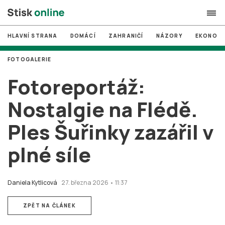
HLAVNÍ STRANA
DOMÁCÍ
ZAHRANIČÍ
NÁZORY
EKONOMI
search
FOTOGALERIE
#
MUNI
Fotoreportáž:
#
Brno
Nostalgie na Flédě.
#
volby
Ples Šuřinky zazářil v
login
PŘIHLÁSIT SE
plné síle
Zapomněli jste heslo?
Založit nový účet
Daniela Kytlicová
27. března 2026 • 11:37
ZPĚT NA ČLÁNEK