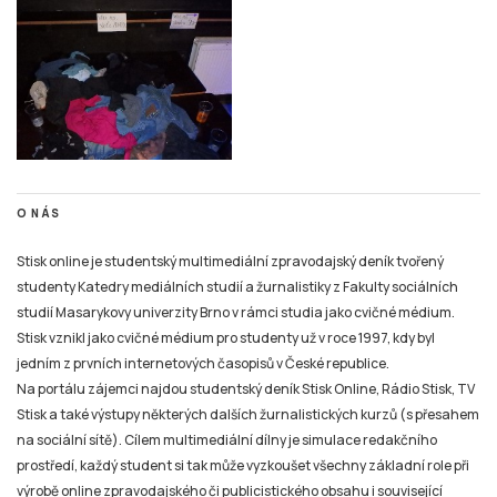
O NÁS
Stisk online je studentský multimediální zpravodajský deník tvořený
studenty Katedry mediálních studií a žurnalistiky z Fakulty sociálních
studií Masarykovy univerzity Brno v rámci studia jako cvičné médium.
Stisk vznikl jako cvičné médium pro studenty už v roce 1997, kdy byl
jedním z prvních internetových časopisů v České republice.
Na portálu zájemci najdou studentský deník Stisk Online, Rádio Stisk, TV
Stisk a také výstupy některých dalších žurnalistických kurzů (s přesahem
na sociální sítě). Cílem multimediální dílny je simulace redakčního
prostředí, každý student si tak může vyzkoušet všechny základní role při
výrobě online zpravodajského či publicistického obsahu i související