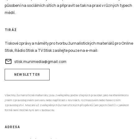
působení na sociálních sítích a připravit se tak na praxi v různých typech
médií.
TIRÁŽ
Tiskové zprávy a náměty pro tvorbu žurnalistických materiálů pro Online
Stisk, Rádio Stisk a TV Stisk zasílejte pouze na e-mail:
email
stisk.munimedia@gmail.com
NEWSLETTER
Všechny žurnalistické materiály jsou zveřejněny podle stejných pravidel jako na kterémkoliv
jiném zpravodajském serveru nebo například v novinách, rozhlasovém nebo televizním
zpravodajství. Mazání už zveřejněných žurnalistických příspěvků (ani jejich částí) v jakékoli
formě není možné nyní ani v budoucnu.
ADRESA