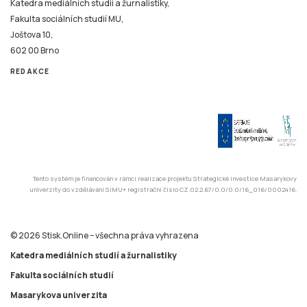
Katedra mediálních studií a žurnalistiky,
Fakulta sociálních studií MU,
Joštova 10,
602 00 Brno
REDAKCE
Tento systém je financován v rámci realizace projektu Strategické investice Masarykovy
univerzity do vzdělávání SIMU+ registrační číslo CZ.02.2.67/0.0/0.0/16_016/0002416.
© 2026 Stisk.Online – všechna práva vyhrazena
Katedra mediálních studií a žurnalistiky
Fakulta sociálních studií
Masarykova univerzita