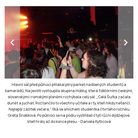
chevron_left
chevron_right
Hlavní sál před půlnocí přilákal plný parket nadšených studentů a
kamarádů. Na jevišti vystoupila skupina Hobluj, která folklórními českými,
slovenskými i romskými písněmi rozhýbala celý sál. „Celá Šuřka začala
dunět a juchat. Roztančilo to všechny učitele a i ty, kteří nikdy netančí.
Nejlepší zážitek večera," říká se smíchem studentka čtvrtého ročníku
Gréta Šnáblová. Po půlnoci se na pódiu vystřídali čtyři různí dýdžejové,
kteří hrály až do konce plesu.
-
Daniela Kytlicová