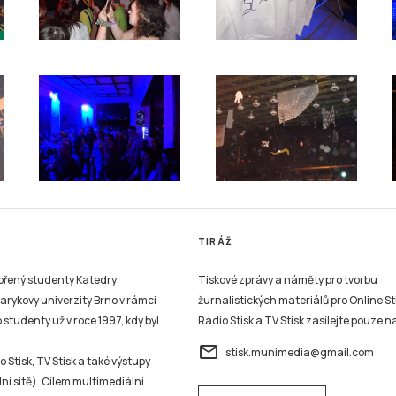
TIRÁŽ
vořený studenty Katedry
Tiskové zprávy a náměty pro tvorbu
sarykovy univerzity Brno v rámci
žurnalistických materiálů pro Online St
studenty už v roce 1997, kdy byl
Rádio Stisk a TV Stisk zasílejte pouze n
email
stisk.munimedia@gmail.com
 Stisk, TV Stisk a také výstupy
ní sítě). Cílem multimediální