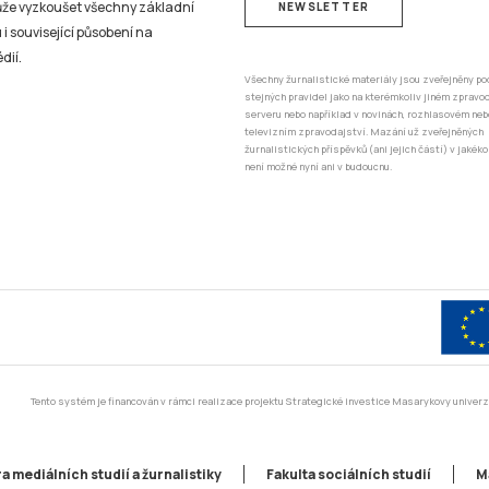
může vyzkoušet všechny základní
NEWSLETTER
 i související působení na
dií.
Všechny žurnalistické materiály jsou zveřejněny po
stejných pravidel jako na kterémkoliv jiném zprav
serveru nebo například v novinách, rozhlasovém neb
televizním zpravodajství. Mazání už zveřejněných
žurnalistických příspěvků (ani jejich částí) v jakéko
není možné nyní ani v budoucnu.
Tento systém je financován v rámci realizace projektu Strategické investice Masarykovy unive
a mediálních studií a žurnalistiky
Fakulta sociálních studií
M