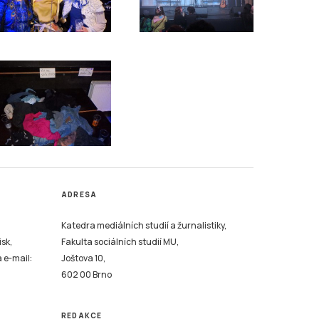
ADRESA
Katedra mediálních studií a žurnalistiky,
isk,
Fakulta sociálních studií MU,
a e-mail:
Joštova 10,
602 00 Brno
REDAKCE