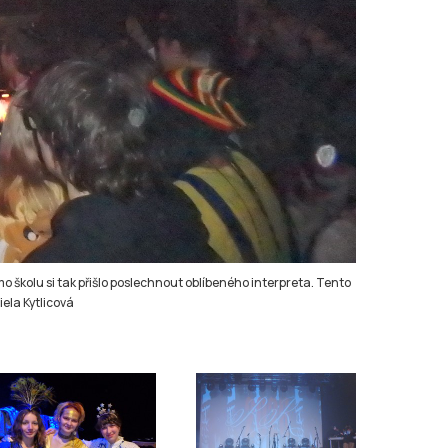
mo školu si tak přišlo poslechnout oblíbeného interpreta. Tento
ela Kytlicová