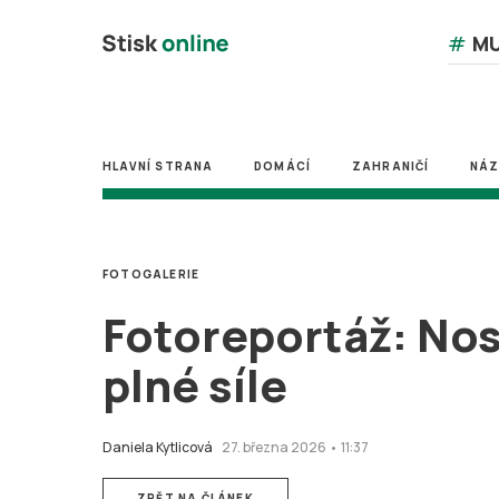
#
MU
HLAVNÍ STRANA
DOMÁCÍ
ZAHRANIČÍ
NÁ
FOTOGALERIE
Fotoreportáž: Nost
plné síle
Daniela Kytlicová
27. března 2026 • 11:37
ZPĚT NA ČLÁNEK