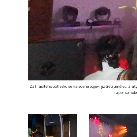
Za hlasitého potlesku se na scéně objevil již třetí umělec. Zl
raper se neb