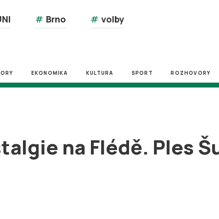
NI
#
Brno
#
volby
ZORY
EKONOMIKA
KULTURA
SPORT
ROZHOVORY
algie na Flédě. Ples Šu