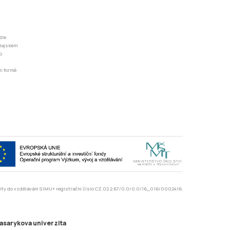
dle
odajském
o
li formě
rzity do vzdělávání SIMU+ registrační číslo CZ.02.2.67/0.0/0.0/16_016/0002416.
asarykova univerzita