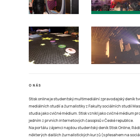
O NÁS
Stisk online je studentský multimediální zpravodajský deník t
mediálních studií a žurnalistiky z Fakulty sociálních studií Ma
studia jako cvičné médium. Stisk vznikl jako cvičné médium pro 
jedním z prvních internetových časopisů v České republice.
Na portálu zájemci najdou studentský deník Stisk Online, Rádio
některých dalších žurnalistických kurzů (s přesahem na sociál