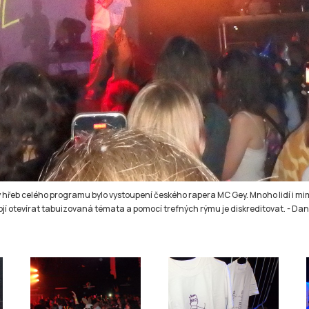
atý hřeb celého programu bylo vystoupení českého rapera MC Gey. Mnoho lidí i mi
ojí otevírat tabuizovaná témata a pomocí trefných rýmu je diskreditovat.
-
Dani