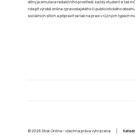
dílny je simulace redakčního prostředí, každý student si tak 
role při výrobě online zpravodajského či publicistického obsahu
sociálních sítích a připravit se tak na praxi v různých typech mé
© 2026 Stisk.Online – všechna práva vyhrazena
Katedr