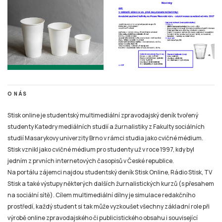
O NÁS
Stisk online je studentský multimediální zpravodajský deník tvořený
studenty Katedry mediálních studií a žurnalistiky z Fakulty sociálních
studií Masarykovy univerzity Brno v rámci studia jako cvičné médium.
Stisk vznikl jako cvičné médium pro studenty už v roce 1997, kdy byl
jedním z prvních internetových časopisů v České republice.
Na portálu zájemci najdou studentský deník Stisk Online, Rádio Stisk, TV
Stisk a také výstupy některých dalších žurnalistických kurzů (s přesahem
na sociální sítě). Cílem multimediální dílny je simulace redakčního
prostředí, každý student si tak může vyzkoušet všechny základní role při
výrobě online zpravodajského či publicistického obsahu i související