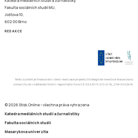
Katedra mediálních studií a žurnalistiky,
Fakulta sociálních studií MU,
Joštova 10,
602 00 Brno
REDAKCE
Tento systém je financován v rámci realizace projektu Strategické investice Masarykovy
univerzity do vzdělávání SIMU+ registrační číslo CZ.02.2.67/0.0/0.0/16_016/0002416.
© 2026 Stisk.Online – všechna práva vyhrazena
Katedra mediálních studií a žurnalistiky
Fakulta sociálních studií
Masarykova univerzita