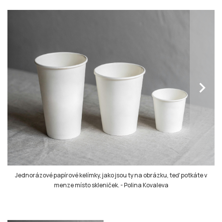
chevron_right
Jednorázové papírové kelímky, jako jsou ty na obrázku, teď potkáte v
menze místo skleniček.
-
Polina Kovaleva