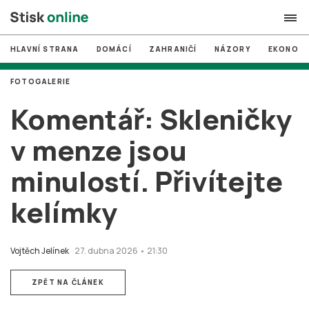
HLAVNÍ STRANA
DOMÁCÍ
ZAHRANIČÍ
NÁZORY
EKONOMI
search
FOTOGALERIE
#
MUNI
Komentář: Skleničky
#
Brno
v menze jsou
#
volby
minulostí. Přivítejte
login
PŘIHLÁSIT SE
kelímky
Zapomněli jste heslo?
Založit nový účet
Vojtěch Jelínek
27. dubna 2026 • 21:30
ZPĚT NA ČLÁNEK