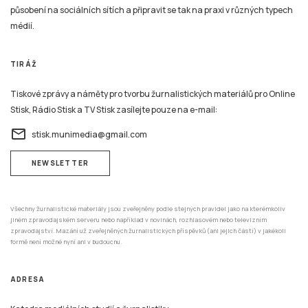
působení na sociálních sítích a připravit se tak na praxi v různých typech
médií.
TIRÁŽ
Tiskové zprávy a náměty pro tvorbu žurnalistických materiálů pro Online
Stisk, Rádio Stisk a TV Stisk zasílejte pouze na e-mail:
email
stisk.munimedia@gmail.com
NEWSLETTER
Všechny žurnalistické materiály jsou zveřejněny podle stejných pravidel jako na kterémkoliv
jiném zpravodajském serveru nebo například v novinách, rozhlasovém nebo televizním
zpravodajství. Mazání už zveřejněných žurnalistických příspěvků (ani jejich částí) v jakékoli
formě není možné nyní ani v budoucnu.
ADRESA