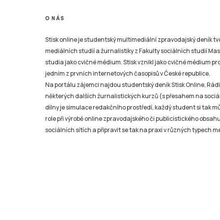
O NÁS
Stisk online je studentský multimediální zpravodajský deník t
mediálních studií a žurnalistiky z Fakulty sociálních studií Ma
studia jako cvičné médium. Stisk vznikl jako cvičné médium pro 
jedním z prvních internetových časopisů v České republice.
Na portálu zájemci najdou studentský deník Stisk Online, Rádio
některých dalších žurnalistických kurzů (s přesahem na sociál
dílny je simulace redakčního prostředí, každý student si tak 
role při výrobě online zpravodajského či publicistického obsahu
sociálních sítích a připravit se tak na praxi v různých typech mé