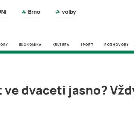
NI
#
Brno
#
volby
ZORY
EKONOMIKA
KULTURA
SPORT
ROZHOVORY
 ve dvaceti jasno? Vž