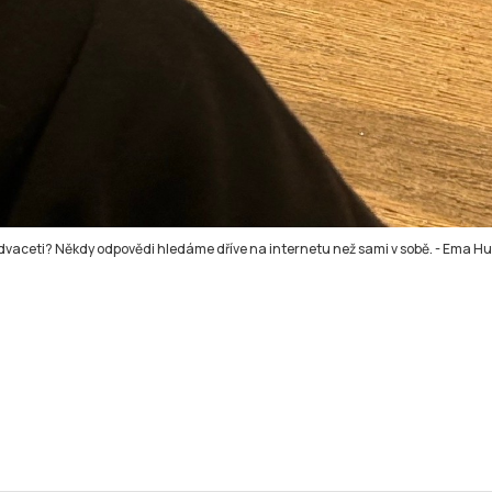
 dvaceti? Někdy odpovědi hledáme dříve na internetu než sami v sobě.
-
Ema Hu