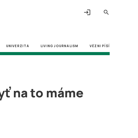
login
search
UNIVERZITA
LIVING JOURNALISM
VĚZNI PÍŠÍ
dyť na to máme