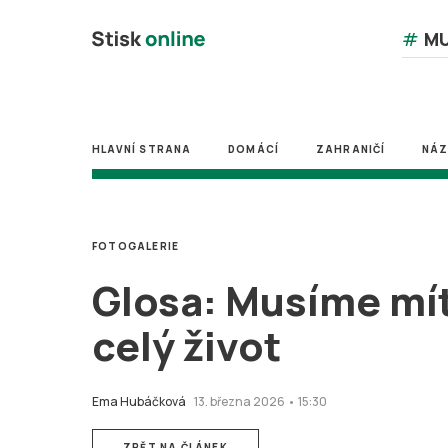
#
MU
HLAVNÍ STRANA
DOMÁCÍ
ZAHRANIČÍ
NÁ
FOTOGALERIE
Glosa: Musíme mít
celý život
Ema Hubáčková
13. března 2026 • 15:30
ZPĚT NA ČLÁNEK