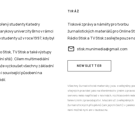
TIRÁŽ
vořený studenty Katedry
Tiskové zprávy a náměty pro tvorbu
sarykovy univerzity Brno v rámci
žurnalistických materiálů pro Online St
studenty už v roce 1997, kdy byl
Rádio Stisk a TV Stisk zasílejte pouze n
email
stisk.munimedia@gmail.com
 Stisk, TV Stisk a také výstupy
ní sítě). Cílem multimediální
může vyzkoušet všechny základní
NEWSLETTER
 i související působení na
dií.
Všechny žurnalistické materiály jsou zveřejněny po
stejných pravidel jako na kterémkoliv jiném zprav
serveru nebo například v novinách, rozhlasovém neb
televizním zpravodajství. Mazání už zveřejněných
žurnalistických příspěvků (ani jejich částí) v jakéko
není možné nyní ani v budoucnu.