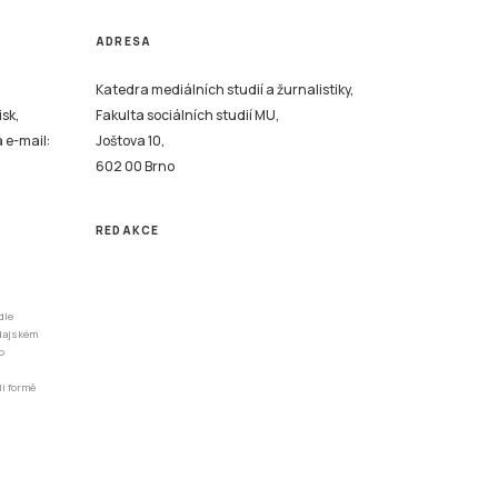
ADRESA
Katedra mediálních studií a žurnalistiky,
isk,
Fakulta sociálních studií MU,
a e-mail:
Joštova 10,
602 00 Brno
REDAKCE
dle
odajském
o
li formě