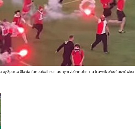
erby Sparta Slavia fanoušci hromadným vběhnutím na trávník předčasně ukonč