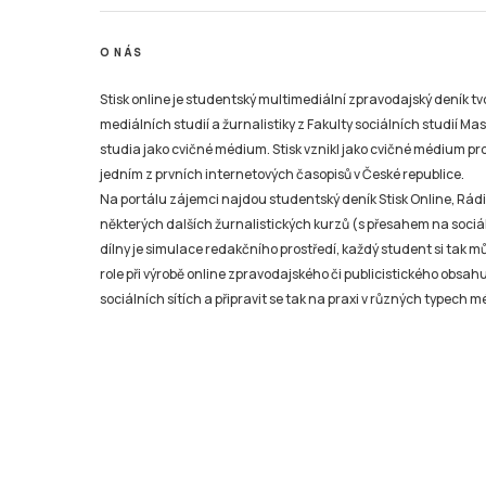
O NÁS
Stisk online je studentský multimediální zpravodajský deník t
mediálních studií a žurnalistiky z Fakulty sociálních studií Ma
studia jako cvičné médium. Stisk vznikl jako cvičné médium pro 
jedním z prvních internetových časopisů v České republice.
Na portálu zájemci najdou studentský deník Stisk Online, Rádio
některých dalších žurnalistických kurzů (s přesahem na sociál
dílny je simulace redakčního prostředí, každý student si tak 
role při výrobě online zpravodajského či publicistického obsahu
sociálních sítích a připravit se tak na praxi v různých typech mé