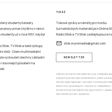
TIRÁŽ
vořený studenty Katedry
Tiskové zprávy a náměty pro tvorbu
sarykovy univerzity Brno v rámci
žurnalistických materiálů pro Online St
studenty už v roce 1997, kdy byl
Rádio Stisk a TV Stisk zasílejte pouze n
email
stisk.munimedia@gmail.com
 Stisk, TV Stisk a také výstupy
ní sítě). Cílem multimediální
může vyzkoušet všechny základní
NEWSLETTER
 i související působení na
dií.
Všechny žurnalistické materiály jsou zveřejněny po
stejných pravidel jako na kterémkoliv jiném zprav
serveru nebo například v novinách, rozhlasovém neb
televizním zpravodajství. Mazání už zveřejněných
žurnalistických příspěvků (ani jejich částí) v jakéko
není možné nyní ani v budoucnu.