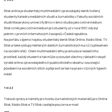
O NÁS
Stisk online je studentský multimediální zpravodajský deník tvořený
studenty Katedry mediálních studií a žurnalistiky z Fakulty sociálních
studií Masarykovy univerzity Brno v rámci studia jako cvičné médium.
Stisk vznikl jako cvičné médium pro studenty už v roce 1997, kdy byl
jedním z prvních internetových časopisů v České republice.
Na portálu zájemci najdou studentský deník Stisk Online, Rádio Stisk, TV
Stisk a také výstupy některých dalších žurnalistických kurzů (s přesahem
na sociální sítě). Cílem multimediální dílny je simulace redakčního
prostředí, každý student si tak může vyzkoušet všechny základní role při
výrobě online zpravodajského či publicistického obsahu i související
působení na sociálních sítích a připravit se tak na praxi v různých typech
médií.
TIRÁŽ
Tiskové zprávy a náměty pro tvorbu žurnalistických materiálů pro Online
Stisk, Rádio Stisk a TV Stisk zasílejte pouze na e-mail: