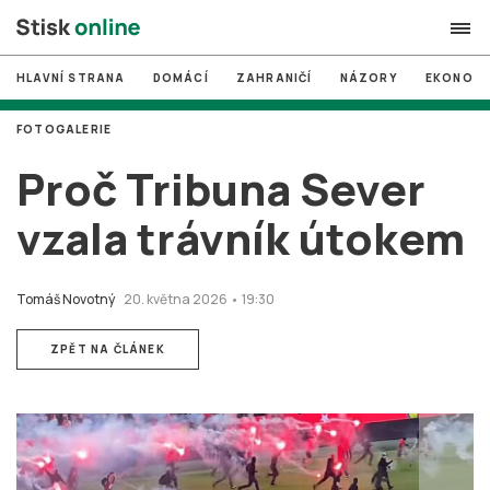
HLAVNÍ STRANA
DOMÁCÍ
ZAHRANIČÍ
NÁZORY
EKONOMI
search
FOTOGALERIE
#
MUNI
Proč Tribuna Sever
#
Brno
vzala trávník útokem
#
volby
login
PŘIHLÁSIT SE
Tomáš Novotný
20. května 2026 • 19:30
Zapomněli jste heslo?
ZPĚT NA ČLÁNEK
Založit nový účet