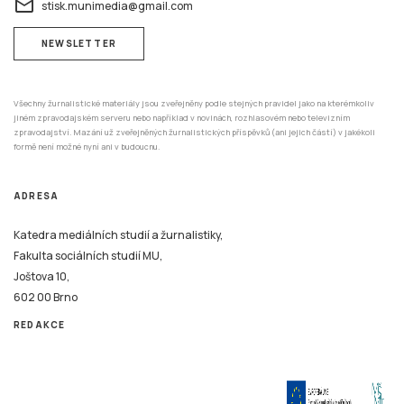
email
stisk.munimedia@gmail.com
NEWSLETTER
Všechny žurnalistické materiály jsou zveřejněny podle stejných pravidel jako na kterémkoliv
jiném zpravodajském serveru nebo například v novinách, rozhlasovém nebo televizním
zpravodajství. Mazání už zveřejněných žurnalistických příspěvků (ani jejich částí) v jakékoli
formě není možné nyní ani v budoucnu.
ADRESA
Katedra mediálních studií a žurnalistiky,
Fakulta sociálních studií MU,
Joštova 10,
602 00 Brno
REDAKCE