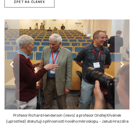
ZPĚT NA ČLÁNEK
chevron_left
chevron_right
Profesor Richard Henderson (vlevo) a profesor Ondřej Křivánek
(uprostřed) diskutují o přínosnosti nového mikroskopu.
-
Jakub Hrazdíra