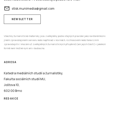
email
stisk.munimedia@gmail.com
NEWSLETTER
Všechny žurnalistické materiály jsou zveřejněny podle stejných pravidel jako na kterémkoliv
jiném zpravodajském serveru nebo například v novinách, rozhlasovém nebo televizním
zpravodajství. Mazání už zveřejněných žurnalistických příspěvků (ani jejich částí) v jakékoli
formě není možné nyní ani v budoucnu.
ADRESA
Katedra mediálních studií a žurnalistiky,
Fakulta sociálních studií MU,
Joštova 10,
602 00 Brno
REDAKCE