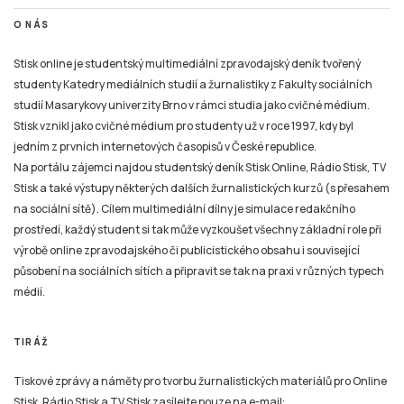
O NÁS
Stisk online je studentský multimediální zpravodajský deník tvořený
studenty Katedry mediálních studií a žurnalistiky z Fakulty sociálních
studií Masarykovy univerzity Brno v rámci studia jako cvičné médium.
Stisk vznikl jako cvičné médium pro studenty už v roce 1997, kdy byl
jedním z prvních internetových časopisů v České republice.
Na portálu zájemci najdou studentský deník Stisk Online, Rádio Stisk, TV
Stisk a také výstupy některých dalších žurnalistických kurzů (s přesahem
na sociální sítě). Cílem multimediální dílny je simulace redakčního
prostředí, každý student si tak může vyzkoušet všechny základní role při
výrobě online zpravodajského či publicistického obsahu i související
působení na sociálních sítích a připravit se tak na praxi v různých typech
médií.
TIRÁŽ
Tiskové zprávy a náměty pro tvorbu žurnalistických materiálů pro Online
Stisk, Rádio Stisk a TV Stisk zasílejte pouze na e-mail: