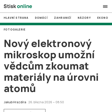
HLAVNÍ STRANA
DOMÁCÍ
ZAHRANIČÍ
NÁZORY
EKONOMI
search
FOTOGALERIE
#
MUNI
Nový elektronový
#
Brno
mikroskop umožní
#
volby
vědcům zkoumat
login
PŘIHLÁSIT SE
materiály na úrovni
Zapomněli jste heslo?
Založit nový účet
atomů
Jakub Hrazdíra
26. března 2026 • 08:50