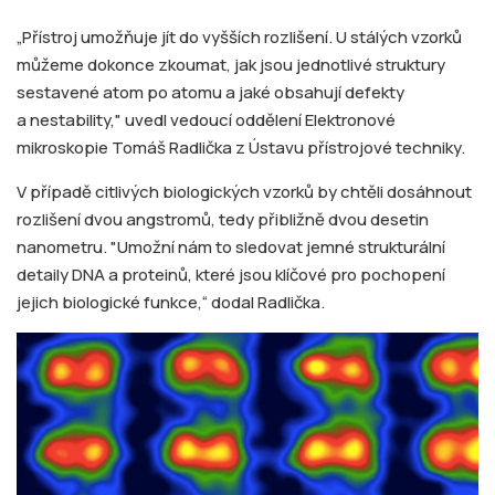
„Přístroj umožňuje jít do vyšších rozlišení. U stálých vzorků
můžeme dokonce zkoumat, jak jsou jednotlivé struktury
sestavené atom po atomu a jaké obsahují defekty
a nestability," uvedl vedoucí oddělení Elektronové
mikroskopie Tomáš Radlička z Ústavu přístrojové techniky.
V případě citlivých biologických vzorků by chtěli dosáhnout
rozlišení dvou angstromů, tedy přibližně dvou desetin
nanometru. "Umožní nám to sledovat jemné strukturální
detaily DNA a proteinů, které jsou klíčové pro pochopení
jejich biologické funkce,“ dodal Radlička.