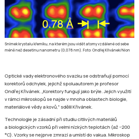
Snímek krystalu křemíku, na kterém jsou vidět atomy vzdálené od sebe
méně než desetinu nanometru (0,078 nm). Foto: Ondřej Křivánek/Nion
Optické vady elektronového svazku se odstraňují pomocí
korektorů odchylek, jejichž spoluautorem je profesor
Ondřej Křivánek. „Korektory fungují jako brýle. Jejich využití
v rámci mikroskopů se najde v mnoha oblastech biologie,
materiálové vědy a kovů," sdělil Křivánek.
Technologie je zásadní při studiu citlivých materiálů
a biologických vzorků při velmi nízkých teplotách (až −200
°C). Vzorky se nejprve zmrazí a umístí do vakua. Mikroskop