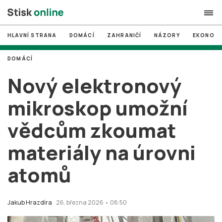
HLAVNÍ STRANA
DOMÁCÍ
ZAHRANIČÍ
NÁZORY
EKONOMI
search
DOMÁCÍ
#
MUNI
Nový elektronový
#
Brno
mikroskop umožní
#
volby
vědcům zkoumat
login
PŘIHLÁSIT SE
materiály na úrovni
Zapomněli jste heslo?
Založit nový účet
atomů
Jakub Hrazdíra
26. března 2026 • 08:50