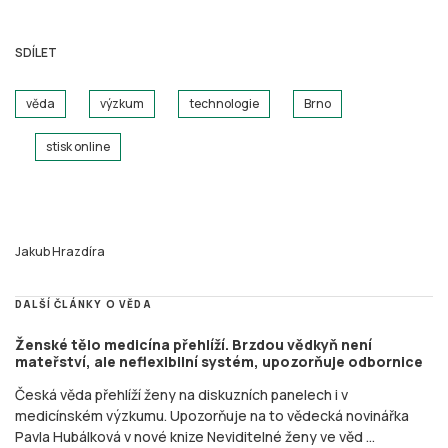
SDÍLET
věda
výzkum
technologie
Brno
stisk online
Jakub Hrazdíra
DALŠÍ ČLÁNKY O VĚDA
Ženské tělo medicína přehlíží. Brzdou vědkyň není
mateřství, ale neflexibilní systém, upozorňuje odbornice
Česká věda přehlíží ženy na diskuzních panelech i v
medicínském výzkumu. Upozorňuje na to vědecká novinářka
Pavla Hubálková v nové knize Neviditelné ženy ve věd ...