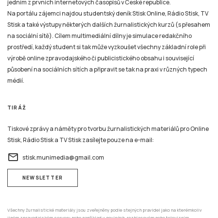
jedním z prvních internetových časopisů v České republice.
Na portálu zájemci najdou studentský deník Stisk Online, Rádio Stisk, TV
Stisk a také výstupy některých dalších žurnalistických kurzů (s přesahem
na sociální sítě). Cílem multimediální dílny je simulace redakčního
prostředí, každý student si tak může vyzkoušet všechny základní role při
výrobě online zpravodajského či publicistického obsahu i související
působení na sociálních sítích a připravit se tak na praxi v různých typech
médií.
TIRÁŽ
Tiskové zprávy a náměty pro tvorbu žurnalistických materiálů pro Online
Stisk, Rádio Stisk a TV Stisk zasílejte pouze na e-mail:
email
stisk.munimedia@gmail.com
NEWSLETTER
Všechny žurnalistické materiály jsou zveřejněny podle stejných pravidel jako na kterémkoliv
jiném zpravodajském serveru nebo například v novinách, rozhlasovém nebo televizním