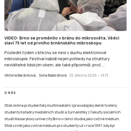
VIDEO: Brno se proměnilo v bránu do mikrosvěta. Vědci
slaví 75 let od prvního brněnského mikroskopu
Poslední týden v březnu se nesl v duchu elektronové
mikroskopie. Festival nabídl nejen pohledy na struktury
neviditelné lidským okem, ale také připomněl, proč ...
Viktorie Beránková,
Soňa Babirátová
25. března 2026 • 19:13
O NÁS
Stisk online je studentský multimediální zpravodajský deník tvořený
studenty Katedry mediálních studií a žurnalistiky z Fakulty sociálních
studií Masarykovy univerzity Brno v rámci studia jako cvičné médium.
Stisk vznikl jako cvičné médium pro studenty už v roce 1997, kdy byl