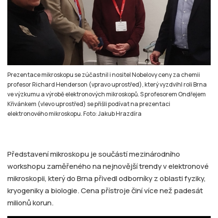
Prezentace mikroskopu se zúčastnil i nositel Nobelovy ceny za chemii
profesor Richard Henderson (vpravo uprostřed), který vyzdvihl roli Brna
ve výzkumu a výrobě elektronových mikroskopů. S profesorem Ondřejem
Křivánkem (vlevo uprostřed) se přišli podívat na prezentaci
elektronového mikroskopu. Foto: Jakub Hrazdíra
Představení mikroskopu je součástí mezinárodního
workshopu zaměřeného na nejnovější trendy v elektronové
mikroskopii, který do Brna přivedl odborníky z oblasti fyziky,
kryogeniky a biologie. Cena přístroje činí více než padesát
milionů korun.