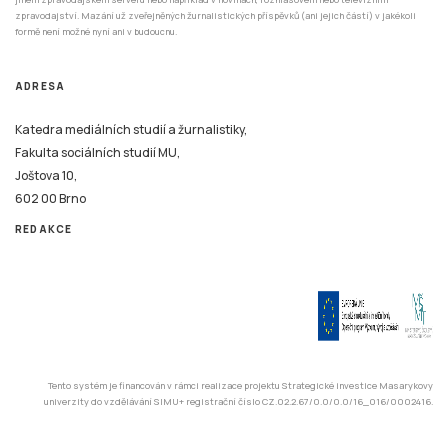
zpravodajství. Mazání už zveřejněných žurnalistických příspěvků (ani jejich částí) v jakékoli
formě není možné nyní ani v budoucnu.
ADRESA
Katedra mediálních studií a žurnalistiky,
Fakulta sociálních studií MU,
Joštova 10,
602 00 Brno
REDAKCE
Tento systém je financován v rámci realizace projektu Strategické investice Masarykovy
univerzity do vzdělávání SIMU+ registrační číslo CZ.02.2.67/0.0/0.0/16_016/0002416.