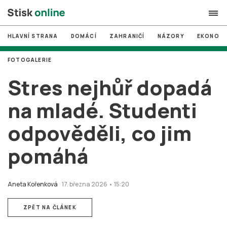
HLAVNÍ STRANA
DOMÁCÍ
ZAHRANIČÍ
NÁZORY
EKONOMI
search
FOTOGALERIE
#
MUNI
Stres nejhůř dopadá
#
Brno
na mladé. Studenti
#
volby
odpověděli, co jim
login
PŘIHLÁSIT SE
pomáhá
Zapomněli jste heslo?
Založit nový účet
Aneta Kořenková
17. března 2026 • 15:20
ZPĚT NA ČLÁNEK