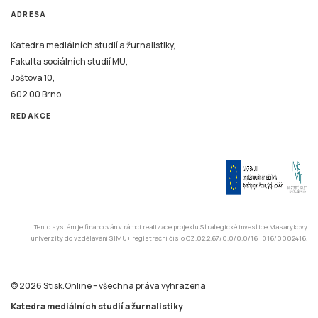
ADRESA
Katedra mediálních studií a žurnalistiky,
Fakulta sociálních studií MU,
Joštova 10,
602 00 Brno
REDAKCE
Tento systém je financován v rámci realizace projektu Strategické investice Masarykovy
univerzity do vzdělávání SIMU+ registrační číslo CZ.02.2.67/0.0/0.0/16_016/0002416.
© 2026 Stisk.Online – všechna práva vyhrazena
Katedra mediálních studií a žurnalistiky