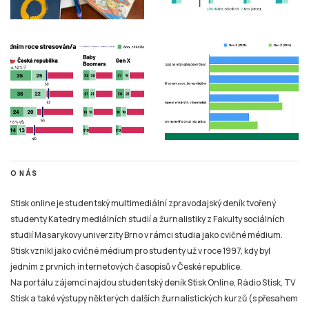
O NÁS
Stisk online je studentský multimediální zpravodajský deník tvořený
studenty Katedry mediálních studií a žurnalistiky z Fakulty sociálních
studií Masarykovy univerzity Brno v rámci studia jako cvičné médium.
Stisk vznikl jako cvičné médium pro studenty už v roce 1997, kdy byl
jedním z prvních internetových časopisů v České republice.
Na portálu zájemci najdou studentský deník Stisk Online, Rádio Stisk, TV
Stisk a také výstupy některých dalších žurnalistických kurzů (s přesahem