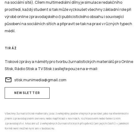
na sociální sítě). Cílem multimediální dílny je simulace redakčního
prostředí, každý student si tak může vyzkoušet všechny základní role při
výrobě online zpravodajského či publicistického obsahu i související
působení na sociálních sítích a připravit se tak na praxi v různých typech
médií.
TIRÁŽ
Tiskové zprávy a náměty pro tvorbu žurnalistických materiálů pro Online
Stisk, Rádio Stisk a TV Stisk zasílejte pouze na e-mail:
email
stisk.munimedia@gmail.com
NEWSLETTER
Všechny žurnalistické materiály jsou zveřejněny podle stejných pravidel jako na kterémkoliv
jiném zpravodajském serveru nebo například v novinách, rozhlasovém nebo televizním
zpravodajství. Mazání už zveřejněných žurnalistických příspěvků (ani jejich částí) v jakékoli
formě není možné nyní ani v budoucnu.