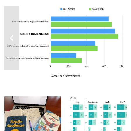
chevron_left
Aneta Kořenková