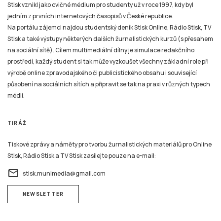
Stisk vznikl jako cvičné médium pro studenty už v roce 1997, kdy byl
jedním z prvních internetových časopisů v České republice.
Na portálu zájemci najdou studentský deník Stisk Online, Rádio Stisk, TV
Stisk a také výstupy některých dalších žurnalistických kurzů (s přesahem
na sociální sítě). Cílem multimediální dílny je simulace redakčního
prostředí, každý student si tak může vyzkoušet všechny základní role při
výrobě online zpravodajského či publicistického obsahu i související
působení na sociálních sítích a připravit se tak na praxi v různých typech
médií.
TIRÁŽ
Tiskové zprávy a náměty pro tvorbu žurnalistických materiálů pro Online
Stisk, Rádio Stisk a TV Stisk zasílejte pouze na e-mail:
email
stisk.munimedia@gmail.com
NEWSLETTER