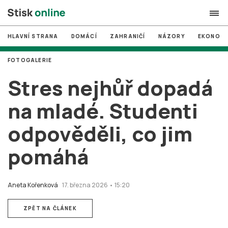
HLAVNÍ STRANA
DOMÁCÍ
ZAHRANIČÍ
NÁZORY
EKONOMI
search
FOTOGALERIE
#
MUNI
Stres nejhůř dopadá
#
Brno
na mladé. Studenti
#
volby
odpověděli, co jim
login
PŘIHLÁSIT SE
pomáhá
Zapomněli jste heslo?
Založit nový účet
Aneta Kořenková
17. března 2026 • 15:20
ZPĚT NA ČLÁNEK