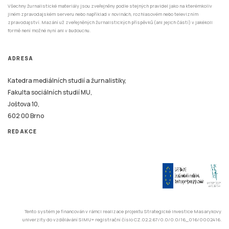
Všechny žurnalistické materiály jsou zveřejněny podle stejných pravidel jako na kterémkoliv
jiném zpravodajském serveru nebo například v novinách, rozhlasovém nebo televizním
zpravodajství. Mazání už zveřejněných žurnalistických příspěvků (ani jejich částí) v jakékoli
formě není možné nyní ani v budoucnu.
ADRESA
Katedra mediálních studií a žurnalistiky,
Fakulta sociálních studií MU,
Joštova 10,
602 00 Brno
REDAKCE
Tento systém je financován v rámci realizace projektu Strategické investice Masarykovy
univerzity do vzdělávání SIMU+ registrační číslo CZ.02.2.67/0.0/0.0/16_016/0002416.