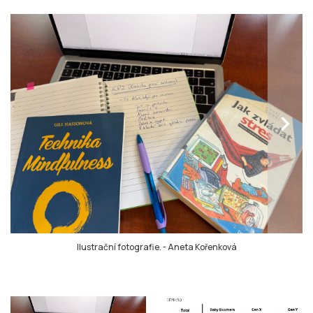
chevron_right
Ilustrační fotografie.
-
Aneta Kořenková