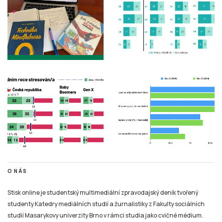
O NÁS
Stisk online je studentský multimediální zpravodajský deník tvořený
studenty Katedry mediálních studií a žurnalistiky z Fakulty sociálních
studií Masarykovy univerzity Brno v rámci studia jako cvičné médium.