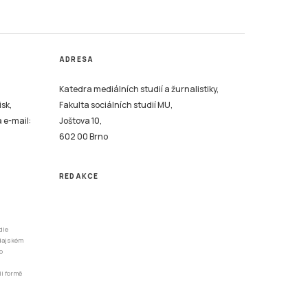
ADRESA
Katedra mediálních studií a žurnalistiky,
isk,
Fakulta sociálních studií MU,
a e-mail:
Joštova 10,
602 00 Brno
REDAKCE
dle
odajském
o
li formě