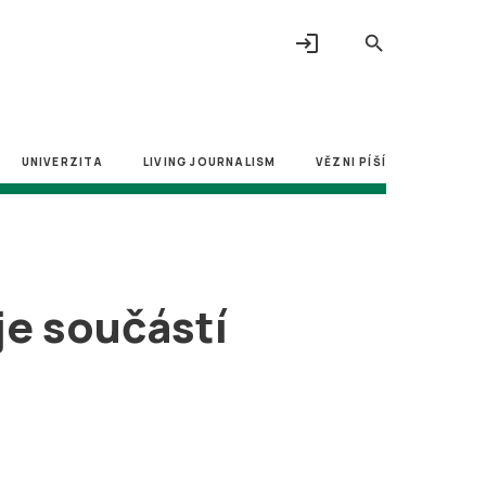
login
search
UNIVERZITA
LIVING JOURNALISM
VĚZNI PÍŠÍ
je součástí