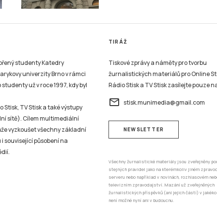
TIRÁŽ
vořený studenty Katedry
Tiskové zprávy a náměty pro tvorbu
sarykovy univerzity Brno v rámci
žurnalistických materiálů pro Online St
studenty už v roce 1997, kdy byl
Rádio Stisk a TV Stisk zasílejte pouze n
email
stisk.munimedia@gmail.com
 Stisk, TV Stisk a také výstupy
ní sítě). Cílem multimediální
může vyzkoušet všechny základní
NEWSLETTER
 i související působení na
dií.
Všechny žurnalistické materiály jsou zveřejněny po
stejných pravidel jako na kterémkoliv jiném zprav
serveru nebo například v novinách, rozhlasovém neb
televizním zpravodajství. Mazání už zveřejněných
žurnalistických příspěvků (ani jejich částí) v jakéko
není možné nyní ani v budoucnu.