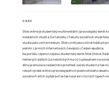
O NÁS
Stisk online je studentský multimediální zpravodajský deník t
mediálních studií a žurnalistiky z Fakulty sociálních studií Ma
studia jako cvičné médium. Stisk vznikl jako cvičné médium pro 
jedním z prvních internetových časopisů v České republice.
Na portálu zájemci najdou studentský deník Stisk Online, Rádio
některých dalších žurnalistických kurzů (s přesahem na sociál
dílny je simulace redakčního prostředí, každý student si tak 
role při výrobě online zpravodajského či publicistického obsahu
sociálních sítích a připravit se tak na praxi v různých typech mé