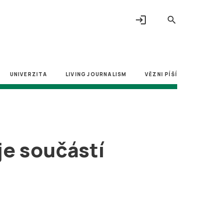
login
search
UNIVERZITA
LIVING JOURNALISM
VĚZNI PÍŠÍ
je součástí