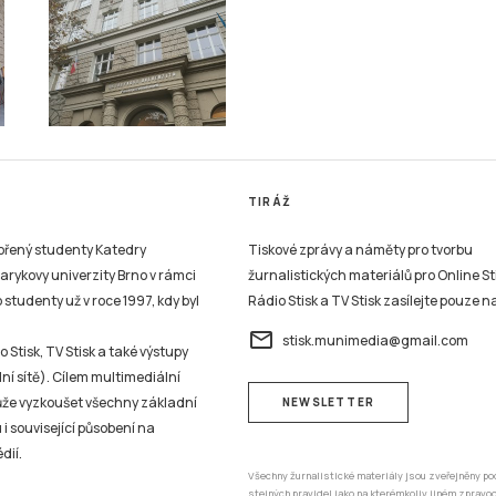
TIRÁŽ
vořený studenty Katedry
Tiskové zprávy a náměty pro tvorbu
sarykovy univerzity Brno v rámci
žurnalistických materiálů pro Online St
studenty už v roce 1997, kdy byl
Rádio Stisk a TV Stisk zasílejte pouze n
email
stisk.munimedia@gmail.com
 Stisk, TV Stisk a také výstupy
ní sítě). Cílem multimediální
může vyzkoušet všechny základní
NEWSLETTER
 i související působení na
dií.
Všechny žurnalistické materiály jsou zveřejněny po
stejných pravidel jako na kterémkoliv jiném zprav