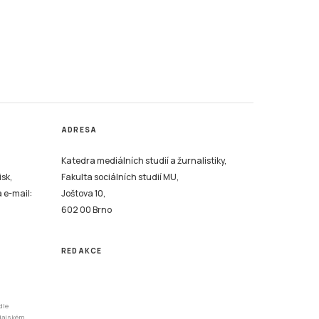
ADRESA
Katedra mediálních studií a žurnalistiky,
isk,
Fakulta sociálních studií MU,
a e-mail:
Joštova 10,
602 00 Brno
REDAKCE
dle
odajském