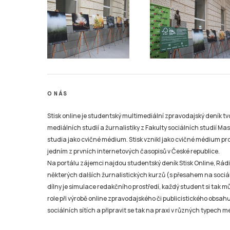
O NÁS
Stisk online je studentský multimediální zpravodajský deník t
mediálních studií a žurnalistiky z Fakulty sociálních studií Ma
studia jako cvičné médium. Stisk vznikl jako cvičné médium pro 
jedním z prvních internetových časopisů v České republice.
Na portálu zájemci najdou studentský deník Stisk Online, Rádio
některých dalších žurnalistických kurzů (s přesahem na sociál
dílny je simulace redakčního prostředí, každý student si tak 
role při výrobě online zpravodajského či publicistického obsahu
sociálních sítích a připravit se tak na praxi v různých typech mé