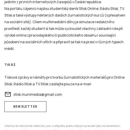
jedním z prvních internetových časopisů v České republice.
Na portálu zájemci najdou studentský deník Stisk Online, Rádio Stisk, TV
Stisk a také výstupy některých dalších žurnalistických kurzů (s přesahem
na sociální sítě). Cílem multimediální dílny je simulace redakčního
prostředí, každý student si tak může vyzkoušet všechny základní role při
výrobě online zpravodajského či publicistického obsahu i související
působení na sociálních sítích a připravit se tak na praxi v různých typech
médií.
TIRÁŽ
Tiskové zprávy a náměty pro tvorbu žurnalistických materiálů pro Online
Stisk, Rádio Stisk a TV Stisk zasílejte pouze na e-mail:
email
stisk.munimedia@gmail.com
NEWSLETTER
Všechny žurnalistické materiály jsou zveřejněny podle stejných pravidel jako na kterémkoliv