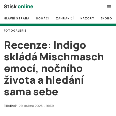
HLAVNÍ STRANA
DOMÁCÍ
ZAHRANIČÍ
NÁZORY
EKONOMI
search
FOTOGALERIE
#
MUNI
Recenze: Indigo
#
Brno
skládá Mischmasch
#
volby
emocí, nočního
login
PŘIHLÁSIT SE
života a hledání
Zapomněli jste heslo?
Založit nový účet
sama sebe
Filip Brož
29. dubna 2025 • 16:39