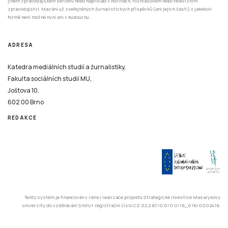
jiném zpravodajském serveru nebo například v novinách, rozhlasovém nebo televizním
zpravodajství. Mazání už zveřejněných žurnalistických příspěvků (ani jejich částí) v jakékoli
formě není možné nyní ani v budoucnu.
ADRESA
Katedra mediálních studií a žurnalistiky,
Fakulta sociálních studií MU,
Joštova 10,
602 00 Brno
REDAKCE
Tento systém je financován v rámci realizace projektu Strategické investice Masarykovy
univerzity do vzdělávání SIMU+ registrační číslo CZ.02.2.67/0.0/0.0/16_016/0002416.