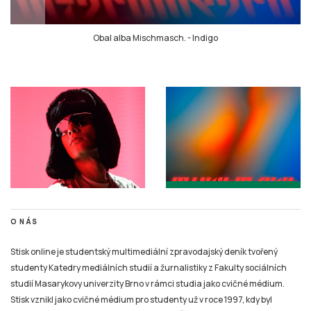
Obal alba Mischmasch.
-
Indigo
O NÁS
Stisk online je studentský multimediální zpravodajský deník tvořený
studenty Katedry mediálních studií a žurnalistiky z Fakulty sociálních
studií Masarykovy univerzity Brno v rámci studia jako cvičné médium.
Stisk vznikl jako cvičné médium pro studenty už v roce 1997, kdy byl