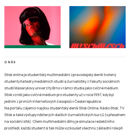
O NÁS
Stisk online je studentský multimediální zpravodajský deník tvořený
studenty Katedry mediálních studií a žurnalistiky z Fakulty sociálních
studií Masarykovy univerzity Brno v rámci studia jako cvičné médium.
Stisk vznikl jako cvičné médium pro studenty už v roce 1997, kdy byl
jedním z prvních internetových časopisů v České republice.
Na portálu zájemci najdou studentský deník Stisk Online, Rádio Stisk, TV
Stisk a také výstupy některých dalších žurnalistických kurzů (s přesahem
na sociální sítě). Cílem multimediální dílny je simulace redakčního
prostředí, každý student si tak může vyzkoušet všechny základní role při