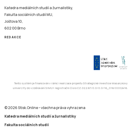
Katedra mediálních studií a žurnalistiky,
Fakulta sociálních studií MU,
Joštova 10,
602 00 Brno
REDAKCE
Tento systém je financován v rámci realizace projektu Strategické investice Masarykovy
univerzity do vzdělávání SIMU+ registrační číslo CZ.02.2.67/0.0/0.0/16_016/0002416.
© 2026 Stisk.Online – všechna práva vyhrazena
Katedra mediálních studií a žurnalistiky
Fakulta sociálních studií