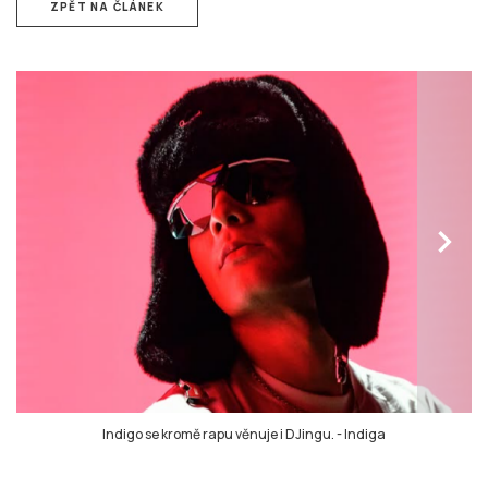
ZPĚT NA ČLÁNEK
chevron_right
Indigo se kromě rapu věnuje i DJingu.
-
Indiga