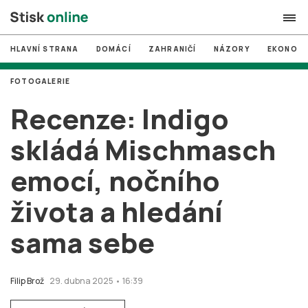
HLAVNÍ STRANA
DOMÁCÍ
ZAHRANIČÍ
NÁZORY
EKONOMI
search
FOTOGALERIE
#
MUNI
Recenze: Indigo
#
Brno
skládá Mischmasch
#
volby
emocí, nočního
login
PŘIHLÁSIT SE
života a hledání
Zapomněli jste heslo?
Založit nový účet
sama sebe
Filip Brož
29. dubna 2025 • 16:39