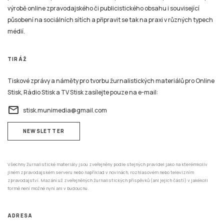
výrobě online zpravodajského či publicistického obsahu i související
působení na sociálních sítích a připravit se tak na praxi v různých typech
médií.
TIRÁŽ
Tiskové zprávy a náměty pro tvorbu žurnalistických materiálů pro Online
Stisk, Rádio Stisk a TV Stisk zasílejte pouze na e-mail:
email
stisk.munimedia@gmail.com
NEWSLETTER
Všechny žurnalistické materiály jsou zveřejněny podle stejných pravidel jako na kterémkoliv
jiném zpravodajském serveru nebo například v novinách, rozhlasovém nebo televizním
zpravodajství. Mazání už zveřejněných žurnalistických příspěvků (ani jejich částí) v jakékoli
formě není možné nyní ani v budoucnu.
ADRESA