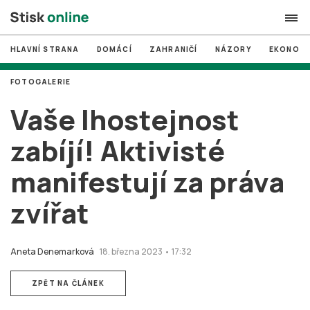
HLAVNÍ STRANA
DOMÁCÍ
ZAHRANIČÍ
NÁZORY
EKONOMI
search
FOTOGALERIE
#
MUNI
Vaše lhostejnost
#
Brno
zabíjí! Aktivisté
#
volby
manifestují za práva
login
PŘIHLÁSIT SE
zvířat
Zapomněli jste heslo?
Založit nový účet
Aneta Denemarková
18. března 2023 • 17:32
ZPĚT NA ČLÁNEK