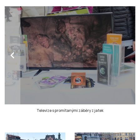
chevron_left
Televize s promítanými záběry z jatek