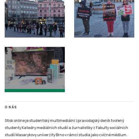
O NÁS
Stisk online je studentský multimediální zpravodajský deník tvořený
studenty Katedry mediálních studií a žurnalistiky z Fakulty sociálních
studií Masarykovy univerzity Brno v rámci studia jako cvičné médium.