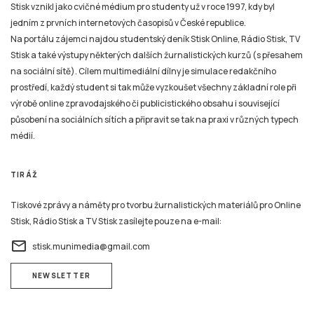
Stisk vznikl jako cvičné médium pro studenty už v roce 1997, kdy byl
jedním z prvních internetových časopisů v České republice.
Na portálu zájemci najdou studentský deník Stisk Online, Rádio Stisk, TV
Stisk a také výstupy některých dalších žurnalistických kurzů (s přesahem
na sociální sítě). Cílem multimediální dílny je simulace redakčního
prostředí, každý student si tak může vyzkoušet všechny základní role při
výrobě online zpravodajského či publicistického obsahu i související
působení na sociálních sítích a připravit se tak na praxi v různých typech
médií.
TIRÁŽ
Tiskové zprávy a náměty pro tvorbu žurnalistických materiálů pro Online
Stisk, Rádio Stisk a TV Stisk zasílejte pouze na e-mail:
email
stisk.munimedia@gmail.com
NEWSLETTER