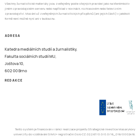
Všechny žurnalistické materiály jsou zveřejněny podle stejných pravidel jako na kterémkoliv
jiném zpravodajském serveru nebo například v novinách, rozhlasovém nebo televizním
zpravodajství. Mazání už zveřejněných žurnalistických příspěvků (ani jejich částí) v jakékoli
formě není možné nyní ani v budoucnu.
ADRESA
Katedra mediálních studií a žurnalistiky,
Fakulta sociálních studií MU,
Joštova 10,
602 00 Brno
REDAKCE
Tento systém je financován v rámci realizace projektu Strategické investice Masarykovy
univerzity do vzdělávání SIMU+ registrační číslo CZ.02.2.67/0.0/0.0/16_016/0002416.