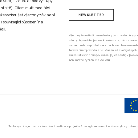
 Stisk, TV Stisk a také výstupy
ní sítě). Cílem multimediální
může vyzkoušet všechny základní
NEWSLETTER
 i související působení na
dií.
Všechny žurnalistické materiály jsou zveřejněny po
stejných pravidel jako na kterémkoliv jiném zprav
serveru nebo například v novinách, rozhlasovém neb
televizním zpravodajství. Mazání už zveřejněných
žurnalistických příspěvků (ani jejich částí) v jakéko
není možné nyní ani v budoucnu.
Tento systém je financován v rámci realizace projektu Strategické investice Masarykovy unive