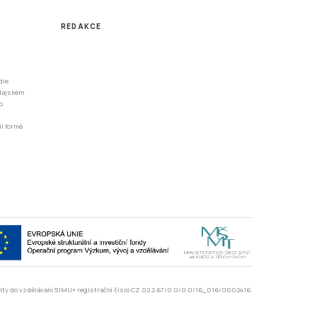
REDAKCE
dle
odajském
o
li formě
rzity do vzdělávání SIMU+ registrační číslo CZ.02.2.67/0.0/0.0/16_016/0002416.