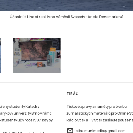
Účastníci Line of reality na náměstí Svobody
-
Aneta Denemarková
TIRÁŽ
vořený studenty Katedry
Tiskové zprávy a náměty pro tvorbu
sarykovy univerzity Brno v rámci
žurnalistických materiálů pro Online St
studenty už v roce 1997, kdy byl
Rádio Stisk a TV Stisk zasílejte pouze n
email
stisk.munimedia@gmail.com