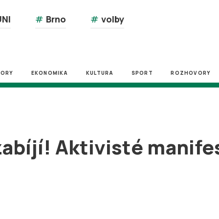
NI
#
Brno
#
volby
ZORY
EKONOMIKA
KULTURA
SPORT
ROZHOVORY
abíjí! Aktivisté manife