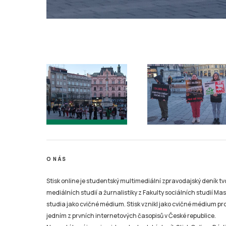
O NÁS
Stisk online je studentský multimediální zpravodajský deník t
mediálních studií a žurnalistiky z Fakulty sociálních studií Ma
studia jako cvičné médium. Stisk vznikl jako cvičné médium pro 
jedním z prvních internetových časopisů v České republice.