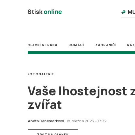
#
MU
HLAVNÍ STRANA
DOMÁCÍ
ZAHRANIČÍ
NÁ
FOTOGALERIE
Vaše lhostejnost z
zvířat
Aneta Denemarková
18. března 2023 • 17:32
ZPĚT NA ČLÁNEK