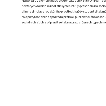
Na portálu zájemci najdou studentský deník Stisk Online, Rádio
některých dalších žurnalistických kurzů (s přesahem na sociál
dílny je simulace redakčního prostředí, každý student si tak 
role při výrobě online zpravodajského či publicistického obsahu
sociálních sítích a připravit se tak na praxi v různých typech mé