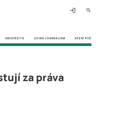
login
search
UNIVERZITA
LIVING JOURNALISM
VĚZNI PÍŠÍ
stují za práva