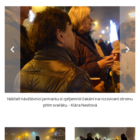
chevron_left
chevron_right
Někteří návštěvníci jarmarku si zpříjemnili čekání na rozsvícení stromu
pitím svařáku.
-
Klára Nesitová