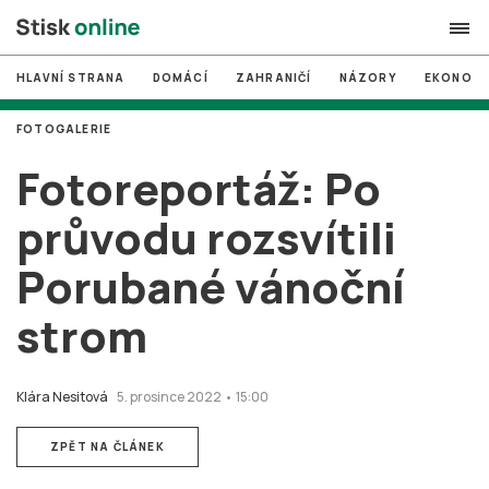
HLAVNÍ STRANA
DOMÁCÍ
ZAHRANIČÍ
NÁZORY
EKONOMI
search
FOTOGALERIE
#
MUNI
Fotoreportáž: Po
#
Brno
průvodu rozsvítili
#
volby
Porubané vánoční
login
PŘIHLÁSIT SE
strom
Zapomněli jste heslo?
Založit nový účet
Klára Nesitová
5. prosince 2022 • 15:00
ZPĚT NA ČLÁNEK