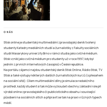
O NÁS
Stisk online je studentský multimediální zpravodajský deník tvořený
studenty Katedry mediálních studií a žurnalistiky z Fakulty sociálních
studií Masarykovy univerzity Brno v rámci studia jako cvičné médium.
Stisk vznikl jako cvičné médium pro studenty už v roce 1997, kdy byl
jedním z prvních internetových časopisů v České republice.
Na portálu zájemci najdou studentský deník Stisk Online, Rádio Stisk, TV
Stisk a také výstupy některých dalších žurnalistických kurzů (s přesahem
na sociální sítě). Cílem multimediální dílny je simulace redakčního
prostředí, každý student si tak může vyzkoušet všechny základní role při
výrobě online zpravodajského či publicistického obsahu i související
působení na sociálních sítích a připravit se tak na praxi v různých typech
médií.
TIRÁŽ
Tiskové zprávy a náměty pro tvorbu žurnalistických materiálů pro Online