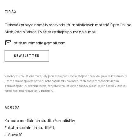
Stisk, Rádio Stisk a TV Stisk zasílejte pouze na e-mail:
email
stisk.munimedia@gmail.com
NEWSLETTER
Všechny žurnalistické materiály jsou zveřejněny podle stejných pravidel jako na kterémkoliv
jiném zpravodajském serveru nebo například v novinách, rozhlasovém nebo televizním
zpravodajství. Mazání už zveřejněných žurnalistických příspěvků (ani jejich částí) v jakékoli
formě není možné nyní ani v budoucnu.
ADRESA
Katedra mediálních studií a žurnalistiky,
Fakulta sociálních studií MU,
Joštova 10,
602 00 Brno
REDAKCE