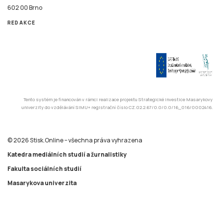
Tento systém je financován v rámci realizace projektu Strategické investice Masarykovy
univerzity do vzdělávání SIMU+ registrační číslo CZ.02.2.67/0.0/0.0/16_016/0002416.
© 2026 Stisk.Online – všechna práva vyhrazena
Katedra mediálních studií a žurnalistiky
Fakulta sociálních studií
Masarykova univerzita