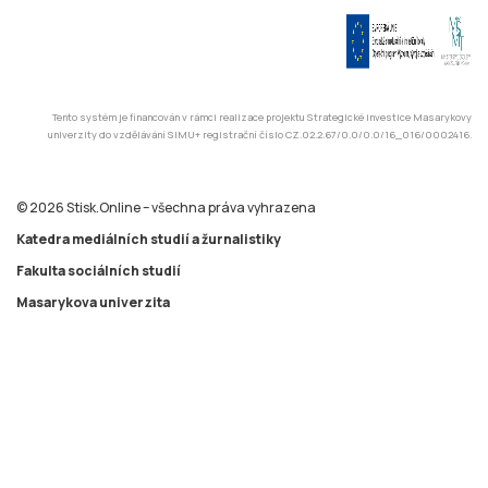
Tento systém je financován v rámci realizace projektu Strategické investice Masarykovy
univerzity do vzdělávání SIMU+ registrační číslo CZ.02.2.67/0.0/0.0/16_016/0002416.
© 2026 Stisk.Online – všechna práva vyhrazena
Katedra mediálních studií a žurnalistiky
Fakulta sociálních studií
Masarykova univerzita