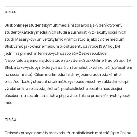
O NÁS
Stisk online je studentský multimediální zpravodajský deník tvořený
studenty Katedry mediálních studií a žurnalistiky z Fakulty sociálních
studií Masarykovy univerzity Brno v rámci studia jako cvičné médium.
Stisk vznikl jako cvičné médium pro studenty už v roce 1997, kdy byl
jedním z prvních internetových časopisů v České republice.
Na portálu zájemci najdou studentský deník Stisk Online, Rádio Stisk, TV
Stisk a také výstupy některých dalších žurnalistických kurzů (s přesahem
na sociální sítě). Cílem multimediální dílny je simulace redakčního
prostředí, každý student si tak může vyzkoušet všechny základní role při
výrobě online zpravodajského či publicistického obsahu i související
působení na sociálních sítích a připravit se tak na praxi v různých typech
médií.
TIRÁŽ
Tiskové zprávy a náměty pro tvorbu žurnalistických materiálů pro Online