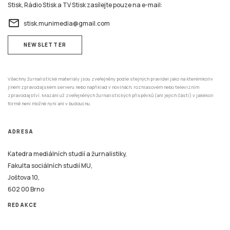
Stisk, Rádio Stisk a TV Stisk zasílejte pouze na e-mail:
email
stisk.munimedia@gmail.com
NEWSLETTER
Všechny žurnalistické materiály jsou zveřejněny podle stejných pravidel jako na kterémkoliv
jiném zpravodajském serveru nebo například v novinách, rozhlasovém nebo televizním
zpravodajství. Mazání už zveřejněných žurnalistických příspěvků (ani jejich částí) v jakékoli
formě není možné nyní ani v budoucnu.
ADRESA
Katedra mediálních studií a žurnalistiky,
Fakulta sociálních studií MU,
Joštova 10,
602 00 Brno
REDAKCE