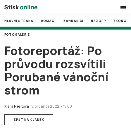
HLAVNÍ STRANA
DOMÁCÍ
ZAHRANIČÍ
NÁZORY
EKONOMI
search
FOTOGALERIE
#
MUNI
Fotoreportáž: Po
#
Brno
průvodu rozsvítili
#
volby
Porubané vánoční
login
PŘIHLÁSIT SE
strom
Zapomněli jste heslo?
Založit nový účet
Klára Nesitová
5. prosince 2022 • 15:00
ZPĚT NA ČLÁNEK