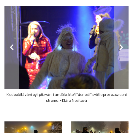
chevron_left
chevron_right
K odpočítávání byli přizváni i andělé, kteří "donesli" světlo pro rozsvícení
stromu.
-
Klára Nesitová