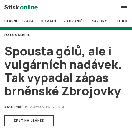
HLAVNÍ STRANA
DOMÁCÍ
ZAHRANIČÍ
NÁZORY
EKONOMI
search
FOTOGALERIE
#
MUNI
Spousta gólů, ale i
#
Brno
vulgárních nadávek.
#
volby
Tak vypadal zápas
login
PŘIHLÁSIT SE
brněnské Zbrojovky
Zapomněli jste heslo?
Založit nový účet
Karel Kolář
19. května 2024 • 22:30
ZPĚT NA ČLÁNEK