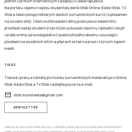
Stisk a také výstupy některých dalších žurnalistických kurzů (s přesahem
na sociální sítě). Cílem multimediální dílny je simulace redakčního
prostředí, každý student si tak může vyzkoušet všechny základní role při
výrobě online zpravodajského či publicistického obsahu i související
působení na sociálních sítích a připravit se tak na praxi v různých typech
médií.
TIRÁŽ
Tiskové zprávy a náměty pro tvorbu žurnalistických materiálů pro Online
Stisk, Rádio Stisk a TV Stisk zasílejte pouze na e-mail:
email
stisk.munimedia@gmail.com
NEWSLETTER
Všechny žurnalistické materiály jsou zveřejněny podle stejných pravidel jako na kterémkoliv
jiném zpravodajském serveru nebo například v novinách, rozhlasovém nebo televizním
zpravodajství. Mazání už zveřejněných žurnalistických příspěvků (ani jejich částí) v jakékoli
formě není možné nyní ani v budoucnu.