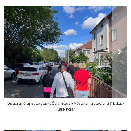
chevron_right
Diváci směřují ze zastávky Červinkova k Městskému stadionu Srbská.
-
Karel Kolář