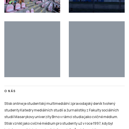
O NÁS
Stisk online je studentský multimediální zpravodajský deník tvořený
studenty Katedry mediálních studií a žurnalistiky z Fakulty sociálních
studií Masarykovy univerzity Brno v rámci studia jako cvičné médium.
Stisk vznikl jako cvičné médium pro studenty už v roce 1997, kdy byl
jedním z prvních internetových časopisů v České republice.
Na portálu zájemci najdou studentský deník Stisk Online, Rádio Stisk, TV