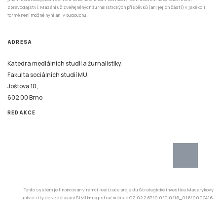
ADRESA
Katedra mediálních studií a žurnalistiky,
Fakulta sociálních studií MU,
Joštova 10,
602 00 Brno
REDAKCE
Tento systém je financován v rámci realizace projektu Strategické investice Masarykovy
univerzity do vzdělávání SIMU+ registrační číslo CZ.02.2.67/0.0/0.0/16_016/0002416.
© 2026 Stisk.Online – všechna práva vyhrazena