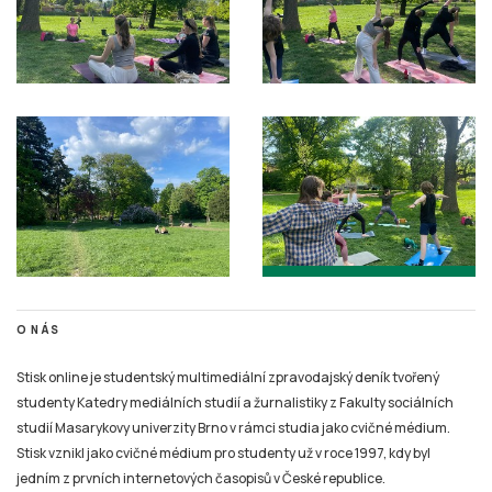
O NÁS
Stisk online je studentský multimediální zpravodajský deník tvořený
studenty Katedry mediálních studií a žurnalistiky z Fakulty sociálních
studií Masarykovy univerzity Brno v rámci studia jako cvičné médium.
Stisk vznikl jako cvičné médium pro studenty už v roce 1997, kdy byl
jedním z prvních internetových časopisů v České republice.