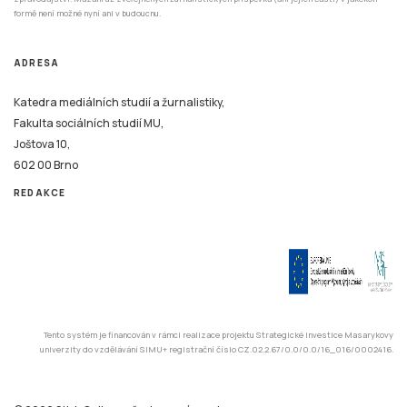
formě není možné nyní ani v budoucnu.
ADRESA
Katedra mediálních studií a žurnalistiky,
Fakulta sociálních studií MU,
Joštova 10,
602 00 Brno
REDAKCE
Tento systém je financován v rámci realizace projektu Strategické investice Masarykovy
univerzity do vzdělávání SIMU+ registrační číslo CZ.02.2.67/0.0/0.0/16_016/0002416.