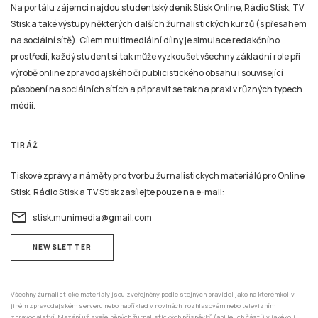
Na portálu zájemci najdou studentský deník Stisk Online, Rádio Stisk, TV
Stisk a také výstupy některých dalších žurnalistických kurzů (s přesahem
na sociální sítě). Cílem multimediální dílny je simulace redakčního
prostředí, každý student si tak může vyzkoušet všechny základní role při
výrobě online zpravodajského či publicistického obsahu i související
působení na sociálních sítích a připravit se tak na praxi v různých typech
médií.
TIRÁŽ
Tiskové zprávy a náměty pro tvorbu žurnalistických materiálů pro Online
Stisk, Rádio Stisk a TV Stisk zasílejte pouze na e-mail:
email
stisk.munimedia@gmail.com
NEWSLETTER
Všechny žurnalistické materiály jsou zveřejněny podle stejných pravidel jako na kterémkoliv
jiném zpravodajském serveru nebo například v novinách, rozhlasovém nebo televizním
zpravodajství. Mazání už zveřejněných žurnalistických příspěvků (ani jejich částí) v jakékoli