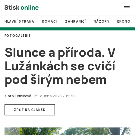
HLAVNÍ STRANA
DOMÁCÍ
ZAHRANIČÍ
NÁZORY
EKONOMI
search
FOTOGALERIE
#
MUNI
Slunce a příroda. V
#
Brno
Lužánkách se cvičí
#
volby
pod širým nebem
login
PŘIHLÁSIT SE
Zapomněli jste heslo?
Klára Tomiková
29. dubna 2025 • 19:30
Založit nový účet
ZPĚT NA ČLÁNEK