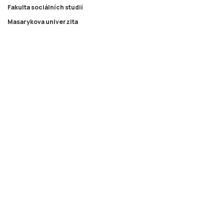
Fakulta sociálních studií
Masarykova univerzita