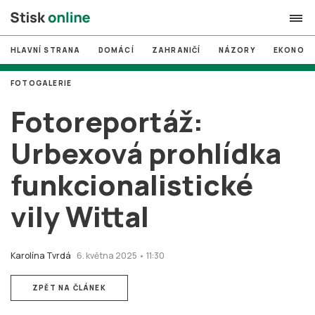
HLAVNÍ STRANA
DOMÁCÍ
ZAHRANIČÍ
NÁZORY
EKONOMI
search
FOTOGALERIE
#
MUNI
Fotoreportáž:
#
Brno
Urbexová prohlídka
#
volby
funkcionalistické
login
PŘIHLÁSIT SE
vily Wittal
Zapomněli jste heslo?
Založit nový účet
Karolína Tvrdá
6. května 2025 • 11:30
ZPĚT NA ČLÁNEK