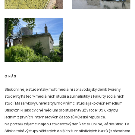
O NÁS
Stisk online je studentský multimediální zpravodajský deník tvořený
studenty Katedry mediálních studií a žurnalistiky z Fakulty sociálních
studií Masarykovy univerzity Brno v rámci studia jako cvičné médium.
Stisk vznikl jako cvičné médium pro studenty už v roce 1997, kdy byl
jedním z prvních internetových časopisů v České republice.
Na portálu zájemci najdou studentský deník Stisk Online, Rádio Stisk, TV
Stisk a také výstupy některých dalších žurnalistických kurzů (s přesahem