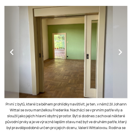
chevron_left
chevron_right
První z bytů, které lze během prohlídky navštívit, je ten, v němž žil Johann
Wittal se svou manželkou Frederike. Nachází se v prvním patře vily a
sloužil jako jejich hlavní obytný prostor. Byt si dodnes zachoval některé
původní prvky a je ve výrazně lepším stavu než byt ve druhém patře, který
byl pravděpodobně určen pro jejich dceru, Valerii Wittalovou. Rodina se