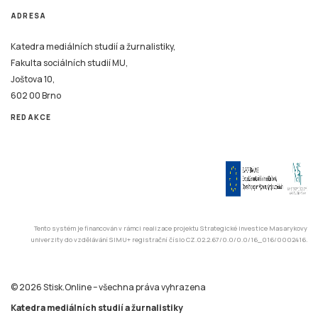
ADRESA
Katedra mediálních studií a žurnalistiky,
Fakulta sociálních studií MU,
Joštova 10,
602 00 Brno
REDAKCE
Tento systém je financován v rámci realizace projektu Strategické investice Masarykovy
univerzity do vzdělávání SIMU+ registrační číslo CZ.02.2.67/0.0/0.0/16_016/0002416.
© 2026 Stisk.Online – všechna práva vyhrazena
Katedra mediálních studií a žurnalistiky