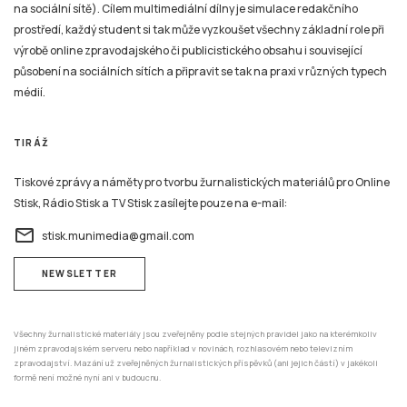
na sociální sítě). Cílem multimediální dílny je simulace redakčního
prostředí, každý student si tak může vyzkoušet všechny základní role při
výrobě online zpravodajského či publicistického obsahu i související
působení na sociálních sítích a připravit se tak na praxi v různých typech
médií.
TIRÁŽ
Tiskové zprávy a náměty pro tvorbu žurnalistických materiálů pro Online
Stisk, Rádio Stisk a TV Stisk zasílejte pouze na e-mail:
email
stisk.munimedia@gmail.com
NEWSLETTER
Všechny žurnalistické materiály jsou zveřejněny podle stejných pravidel jako na kterémkoliv
jiném zpravodajském serveru nebo například v novinách, rozhlasovém nebo televizním
zpravodajství. Mazání už zveřejněných žurnalistických příspěvků (ani jejich částí) v jakékoli
formě není možné nyní ani v budoucnu.