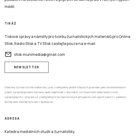
médií.
TIRÁŽ
Tiskové zprávy a náměty pro tvorbu žurnalistických materiálů pro Online
Stisk, Rádio Stisk a TV Stisk zasílejte pouze na e-mail:
email
stisk.munimedia@gmail.com
NEWSLETTER
Všechny žurnalistické materiály jsou zveřejněny podle stejných pravidel jako na kterémkoliv
jiném zpravodajském serveru nebo například v novinách, rozhlasovém nebo televizním
zpravodajství. Mazání už zveřejněných žurnalistických příspěvků (ani jejich částí) v jakékoli
formě není možné nyní ani v budoucnu.
ADRESA
Katedra mediálních studií a žurnalistiky,