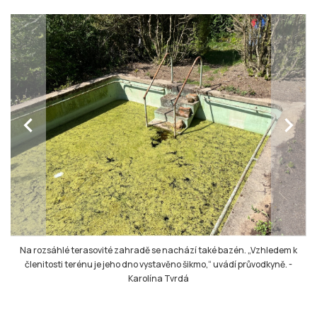
chevron_left
chevron_right
Na rozsáhlé terasovité zahradě se nachází také bazén. „Vzhledem k
členitosti terénu je jeho dno vystavěno šikmo,“ uvádí průvodkyně.
-
Karolína Tvrdá