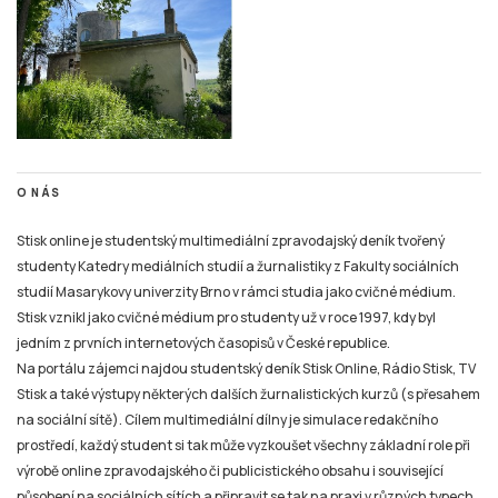
O NÁS
Stisk online je studentský multimediální zpravodajský deník tvořený
studenty Katedry mediálních studií a žurnalistiky z Fakulty sociálních
studií Masarykovy univerzity Brno v rámci studia jako cvičné médium.
Stisk vznikl jako cvičné médium pro studenty už v roce 1997, kdy byl
jedním z prvních internetových časopisů v České republice.
Na portálu zájemci najdou studentský deník Stisk Online, Rádio Stisk, TV
Stisk a také výstupy některých dalších žurnalistických kurzů (s přesahem
na sociální sítě). Cílem multimediální dílny je simulace redakčního
prostředí, každý student si tak může vyzkoušet všechny základní role při
výrobě online zpravodajského či publicistického obsahu i související
působení na sociálních sítích a připravit se tak na praxi v různých typech