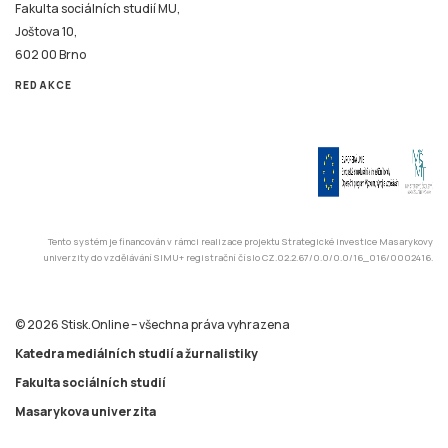
Fakulta sociálních studií MU,
Joštova 10,
602 00 Brno
REDAKCE
Tento systém je financován v rámci realizace projektu Strategické investice Masarykovy
univerzity do vzdělávání SIMU+ registrační číslo CZ.02.2.67/0.0/0.0/16_016/0002416.
© 2026 Stisk.Online – všechna práva vyhrazena
Katedra mediálních studií a žurnalistiky
Fakulta sociálních studií
Masarykova univerzita