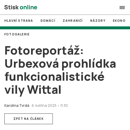
HLAVNÍ STRANA
DOMÁCÍ
ZAHRANIČÍ
NÁZORY
EKONOMI
search
FOTOGALERIE
#
MUNI
Fotoreportáž:
#
Brno
Urbexová prohlídka
#
volby
funkcionalistické
login
PŘIHLÁSIT SE
vily Wittal
Zapomněli jste heslo?
Založit nový účet
Karolína Tvrdá
6. května 2025 • 11:30
ZPĚT NA ČLÁNEK