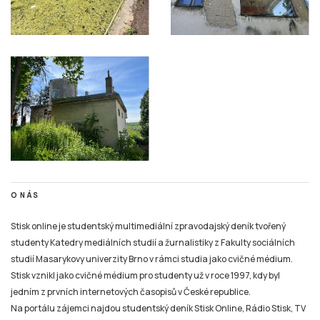
O NÁS
Stisk online je studentský multimediální zpravodajský deník tvořený
studenty Katedry mediálních studií a žurnalistiky z Fakulty sociálních
studií Masarykovy univerzity Brno v rámci studia jako cvičné médium.
Stisk vznikl jako cvičné médium pro studenty už v roce 1997, kdy byl
jedním z prvních internetových časopisů v České republice.
Na portálu zájemci najdou studentský deník Stisk Online, Rádio Stisk, TV