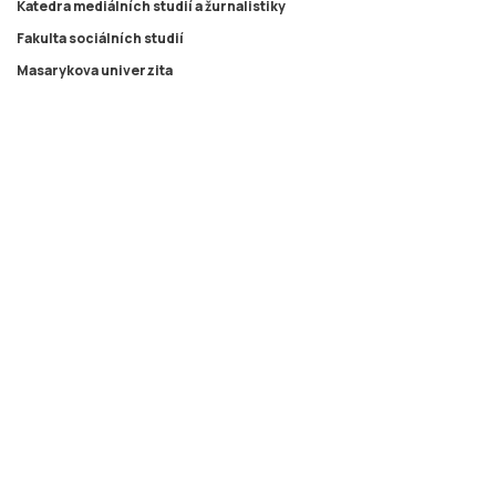
Katedra mediálních studií a žurnalistiky
Fakulta sociálních studií
Masarykova univerzita