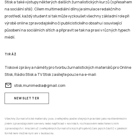
Stisk a také výstupy některých dalších žurnalistických kurzů (s přesahem
na sociální sítě). Cílem multimediální dílny je simulace redakčního
prostředí, každý student si tak může vyzkoušet všechny základní role při
výrobě online zpravodajského či publicistického obsahu i související
působení na sociálních sítích a připravit se tak na praxi v různých typech
médií.
TIRÁŽ
Tiskové zprávy a náměty pro tvorbu žurnalistických materiálů pro Online
Stisk, Rádio Stisk a TV Stisk zasílejte pouze na e-mail:
email
stisk.munimedia@gmail.com
NEWSLETTER
Všechny žurnalistické materiály jsou zveřejněny podle stejných pravidel jako na kterémkoliv
jiném zpravodajském serveru nebo například v novinách, rozhlasovém nebo televizním
zpravodajství. Mazání už zveřejněných žurnalistických příspěvků (ani jejich částí) v jakékoli
formě není možné nyní ani v budoucnu.