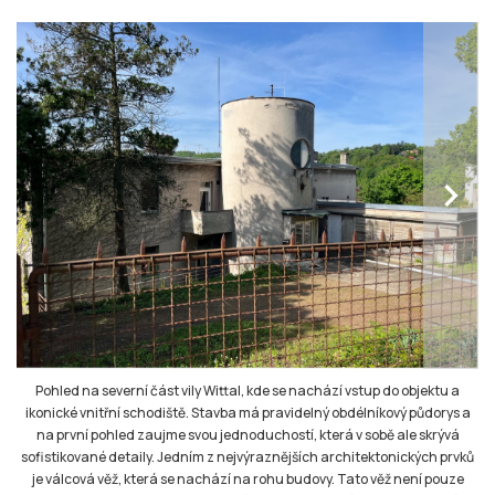
chevron_right
Pohled na severní část vily Wittal, kde se nachází vstup do objektu a
ikonické vnitřní schodiště. Stavba má pravidelný obdélníkový půdorys a
na první pohled zaujme svou jednoduchostí, která v sobě ale skrývá
sofistikované detaily. Jedním z nejvýraznějších architektonických prvků
je válcová věž, která se nachází na rohu budovy. Tato věž není pouze