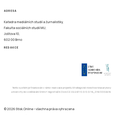
ADRESA
Katedra mediálních studií a žurnalistiky,
Fakulta sociálních studií MU,
Joštova 10,
602 00 Brno
REDAKCE
Tento systém je financován v rámci realizace projektu Strategické investice Masarykovy
univerzity do vzdělávání SIMU+ registrační číslo CZ.02.2.67/0.0/0.0/16_016/0002416.
© 2026 Stisk.Online – všechna práva vyhrazena