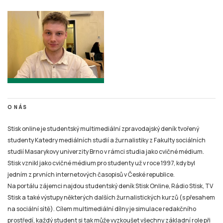
O NÁS
Stisk online je studentský multimediální zpravodajský deník tvořený
studenty Katedry mediálních studií a žurnalistiky z Fakulty sociálních
studií Masarykovy univerzity Brno v rámci studia jako cvičné médium.
Stisk vznikl jako cvičné médium pro studenty už v roce 1997, kdy byl
jedním z prvních internetových časopisů v České republice.
Na portálu zájemci najdou studentský deník Stisk Online, Rádio Stisk, TV
Stisk a také výstupy některých dalších žurnalistických kurzů (s přesahem
na sociální sítě). Cílem multimediální dílny je simulace redakčního
prostředí, každý student si tak může vyzkoušet všechny základní role při