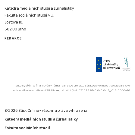
Katedra mediálních studií a žurnalistiky,
Fakulta sociálních studií MU,
Joštova 10,
602 00 Brno
REDAKCE
Tento systém je financován v rámci realizace projektu Strategické investice Masarykovy
univerzity do vzdělávání SIMU+ registrační číslo CZ.02.2.67/0.0/0.0/16_016/0002416.
© 2026 Stisk.Online – všechna práva vyhrazena
Katedra mediálních studií a žurnalistiky
Fakulta sociálních studií