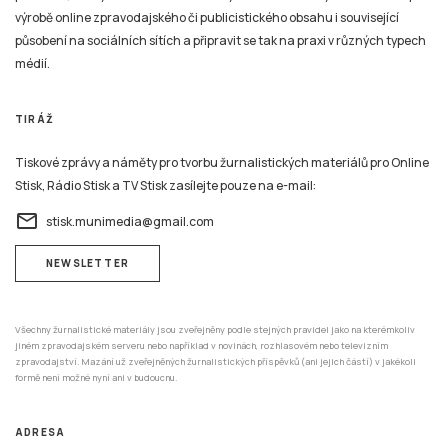
výrobě online zpravodajského či publicistického obsahu i související
působení na sociálních sítích a připravit se tak na praxi v různých typech
médií.
TIRÁŽ
Tiskové zprávy a náměty pro tvorbu žurnalistických materiálů pro Online
Stisk, Rádio Stisk a TV Stisk zasílejte pouze na e-mail:
email
stisk.munimedia@gmail.com
NEWSLETTER
Všechny žurnalistické materiály jsou zveřejněny podle stejných pravidel jako na kterémkoliv
jiném zpravodajském serveru nebo například v novinách, rozhlasovém nebo televizním
zpravodajství. Mazání už zveřejněných žurnalistických příspěvků (ani jejich částí) v jakékoli
formě není možné nyní ani v budoucnu.
ADRESA