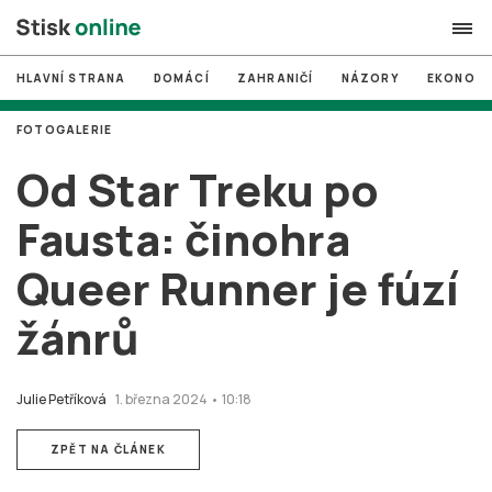
HLAVNÍ STRANA
DOMÁCÍ
ZAHRANIČÍ
NÁZORY
EKONOMI
search
FOTOGALERIE
#
MUNI
Od Star Treku po
#
Brno
Fausta: činohra
#
volby
Queer Runner je fúzí
login
PŘIHLÁSIT SE
žánrů
Zapomněli jste heslo?
Založit nový účet
Julie Petříková
1. března 2024 • 10:18
ZPĚT NA ČLÁNEK