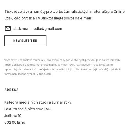
Tiskové zprávy a náměty pro tvorbu žurnalistických materiálů pro Online
Stisk, Rádio Stisk a TV Stisk zasílejte pouze na e-mail:
email
stisk.munimedia@gmail.com
NEWSLETTER
Všechny žurnalistické materiály jsou zveřejněny podle stejných pravidel jako na kterémkoliv
jiném zpravodajském serveru nebo například v novinách, rozhlasovém nebo televizním
zpravodajství. Mazání už zveřejněných žurnalistických příspěvků (ani jejich částí) v jakékoli
formě není možné nyní ani v budoucnu.
ADRESA
Katedra mediálních studií a žurnalistiky,
Fakulta sociálních studií MU,
Joštova 10,
602 00 Brno