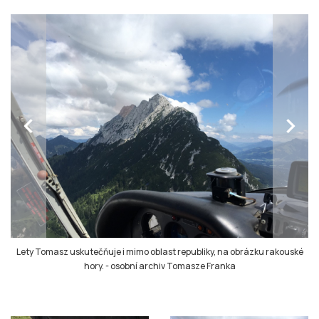
chevron_left
chevron_right
Lety Tomasz uskutečňuje i mimo oblast republiky, na obrázku rakouské
hory.
-
osobní archiv Tomasze Franka