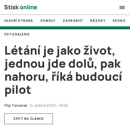
HLAVNÍ STRANA
DOMÁCÍ
ZAHRANIČÍ
NÁZORY
EKONOMI
search
FOTOGALERIE
#
MUNI
Létání je jako život,
#
Brno
jednou jde dolů, pak
#
volby
nahoru, říká budoucí
login
PŘIHLÁSIT SE
pilot
Zapomněli jste heslo?
Založit nový účet
Filip Tomanek
14. dubna 2023 • 15:00
ZPĚT NA ČLÁNEK