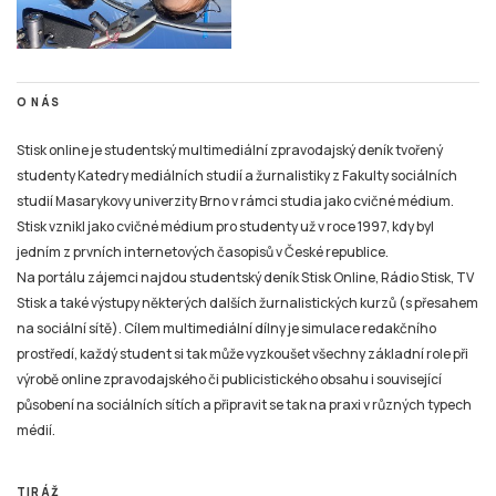
O NÁS
Stisk online je studentský multimediální zpravodajský deník tvořený
studenty Katedry mediálních studií a žurnalistiky z Fakulty sociálních
studií Masarykovy univerzity Brno v rámci studia jako cvičné médium.
Stisk vznikl jako cvičné médium pro studenty už v roce 1997, kdy byl
jedním z prvních internetových časopisů v České republice.
Na portálu zájemci najdou studentský deník Stisk Online, Rádio Stisk, TV
Stisk a také výstupy některých dalších žurnalistických kurzů (s přesahem
na sociální sítě). Cílem multimediální dílny je simulace redakčního
prostředí, každý student si tak může vyzkoušet všechny základní role při
výrobě online zpravodajského či publicistického obsahu i související
působení na sociálních sítích a připravit se tak na praxi v různých typech
médií.
TIRÁŽ