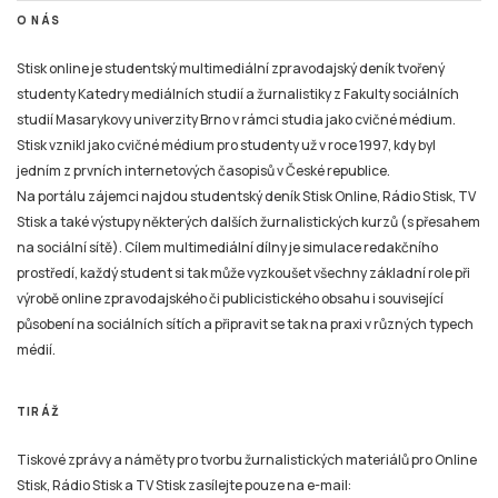
O NÁS
Stisk online je studentský multimediální zpravodajský deník tvořený
studenty Katedry mediálních studií a žurnalistiky z Fakulty sociálních
studií Masarykovy univerzity Brno v rámci studia jako cvičné médium.
Stisk vznikl jako cvičné médium pro studenty už v roce 1997, kdy byl
jedním z prvních internetových časopisů v České republice.
Na portálu zájemci najdou studentský deník Stisk Online, Rádio Stisk, TV
Stisk a také výstupy některých dalších žurnalistických kurzů (s přesahem
na sociální sítě). Cílem multimediální dílny je simulace redakčního
prostředí, každý student si tak může vyzkoušet všechny základní role při
výrobě online zpravodajského či publicistického obsahu i související
působení na sociálních sítích a připravit se tak na praxi v různých typech
médií.
TIRÁŽ
Tiskové zprávy a náměty pro tvorbu žurnalistických materiálů pro Online
Stisk, Rádio Stisk a TV Stisk zasílejte pouze na e-mail: