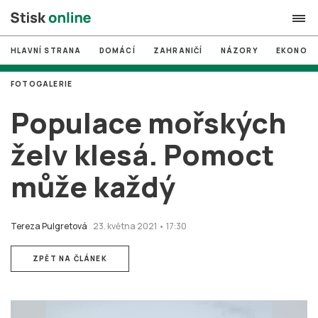
HLAVNÍ STRANA
DOMÁCÍ
ZAHRANIČÍ
NÁZORY
EKONOMI
search
FOTOGALERIE
#
MUNI
Populace mořských
#
Brno
želv klesá. Pomoct
#
volby
může každý
login
PŘIHLÁSIT SE
Zapomněli jste heslo?
Tereza Pulgretová
23. května 2021 • 17:30
Založit nový účet
ZPĚT NA ČLÁNEK