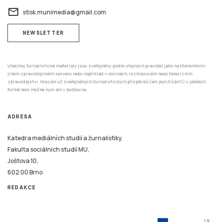
email
stisk.munimedia@gmail.com
NEWSLETTER
Všechny žurnalistické materiály jsou zveřejněny podle stejných pravidel jako na kterémkoliv
jiném zpravodajském serveru nebo například v novinách, rozhlasovém nebo televizním
zpravodajství. Mazání už zveřejněných žurnalistických příspěvků (ani jejich částí) v jakékoli
formě není možné nyní ani v budoucnu.
ADRESA
Katedra mediálních studií a žurnalistiky,
Fakulta sociálních studií MU,
Joštova 10,
602 00 Brno
REDAKCE