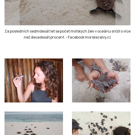
Za posledních sedmdesát let se počet mořských želv v oceánu snížil o více
než devadesát procent.
-
Facebook morskezelvy.cz