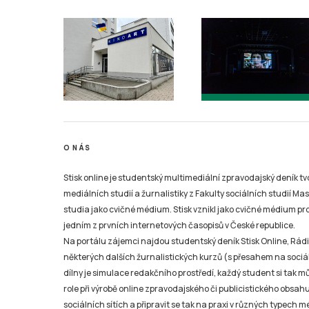
O NÁS
Stisk online je studentský multimediální zpravodajský deník t
mediálních studií a žurnalistiky z Fakulty sociálních studií Ma
studia jako cvičné médium. Stisk vznikl jako cvičné médium pro 
jedním z prvních internetových časopisů v České republice.
Na portálu zájemci najdou studentský deník Stisk Online, Rádio
některých dalších žurnalistických kurzů (s přesahem na sociál
dílny je simulace redakčního prostředí, každý student si tak 
role při výrobě online zpravodajského či publicistického obsahu
sociálních sítích a připravit se tak na praxi v různých typech mé