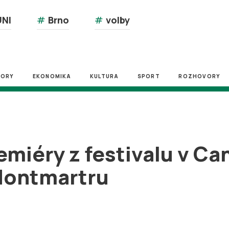
NI
#
Brno
#
volby
ZORY
EKONOMIKA
KULTURA
SPORT
ROZHOVORY
miéry z festivalu v Can
Montmartru