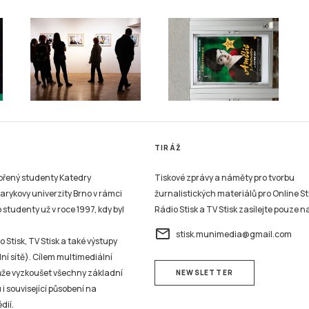
TIRÁŽ
vořený studenty Katedry
Tiskové zprávy a náměty pro tvorbu
sarykovy univerzity Brno v rámci
žurnalistických materiálů pro Online St
studenty už v roce 1997, kdy byl
Rádio Stisk a TV Stisk zasílejte pouze n
email
stisk.munimedia@gmail.com
 Stisk, TV Stisk a také výstupy
ní sítě). Cílem multimediální
může vyzkoušet všechny základní
NEWSLETTER
 i související působení na
dií.