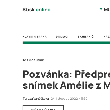
#
MU
HLAVNÍ STRANA
DOMÁCÍ
ZAHRANIČÍ
NÁ
FOTOGALERIE
Pozvánka: Předpre
snímek Amélie z 
Tereza Vaněčková
24. listopadu 2022 • 11:30
ZPĚT NA ČLÁNEK