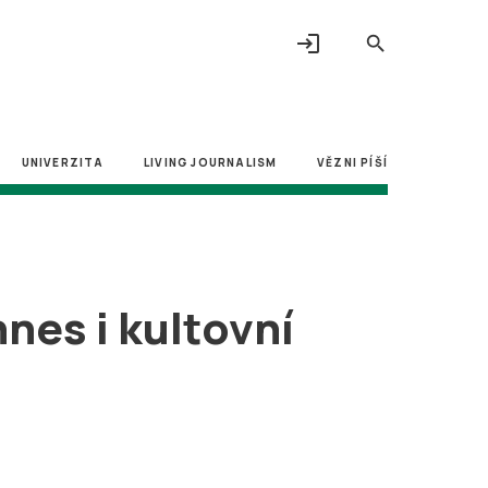
login
search
UNIVERZITA
LIVING JOURNALISM
VĚZNI PÍŠÍ
nes i kultovní