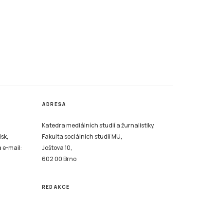
ADRESA
Katedra mediálních studií a žurnalistiky,
isk,
Fakulta sociálních studií MU,
a e-mail:
Joštova 10,
602 00 Brno
REDAKCE