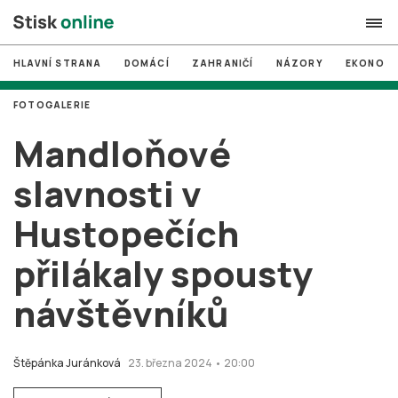
HLAVNÍ STRANA
DOMÁCÍ
ZAHRANIČÍ
NÁZORY
EKONOMI
search
FOTOGALERIE
#
MUNI
Mandloňové
#
Brno
slavnosti v
#
volby
Hustopečích
login
PŘIHLÁSIT SE
přilákaly spousty
Zapomněli jste heslo?
Založit nový účet
návštěvníků
Štěpánka Juránková
23. března 2024 • 20:00