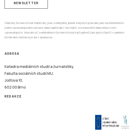
NEWSLETTER
Všechny žurnalistické materiály jsou zveřejněny podle stejných pravidel jako na kterémkoliv
jiném zpravodajském serveru nebo například v novinách, rozhlasovém nebo televizním
zpravodajství. Mazání už zveřejněných žurnalistických příspěvků (ani jejich částí) v jakékoli
formě není možné nyní ani v budoucnu.
ADRESA
Katedra mediálních studií a žurnalistiky,
Fakulta sociálních studií MU,
Joštova 10,
602 00 Brno
REDAKCE