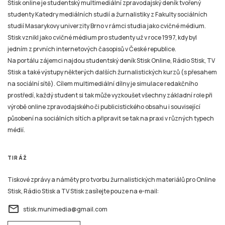
Stisk online je studentský multimediální zpravodajský deník tvořený
studenty Katedry mediálních studií a žurnalistiky z Fakulty sociálních
studií Masarykovy univerzity Brno v rámci studia jako cvičné médium.
Stisk vznikl jako cvičné médium pro studenty už v roce 1997, kdy byl
jedním z prvních internetových časopisů v České republice.
Na portálu zájemci najdou studentský deník Stisk Online, Rádio Stisk, TV
Stisk a také výstupy některých dalších žurnalistických kurzů (s přesahem
na sociální sítě). Cílem multimediální dílny je simulace redakčního
prostředí, každý student si tak může vyzkoušet všechny základní role při
výrobě online zpravodajského či publicistického obsahu i související
působení na sociálních sítích a připravit se tak na praxi v různých typech
médií.
TIRÁŽ
Tiskové zprávy a náměty pro tvorbu žurnalistických materiálů pro Online
Stisk, Rádio Stisk a TV Stisk zasílejte pouze na e-mail:
email
stisk.munimedia@gmail.com