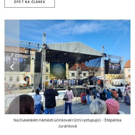
ZPĚT NA ČLÁNEK
chevron_left
Na Dukelském náměstí účinkovali různí vystupující.
-
Štěpánka
Juránková