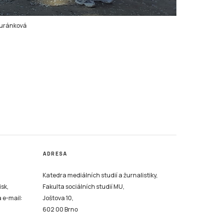
uránková
ADRESA
Katedra mediálních studií a žurnalistiky,
isk,
Fakulta sociálních studií MU,
a e-mail:
Joštova 10,
602 00 Brno