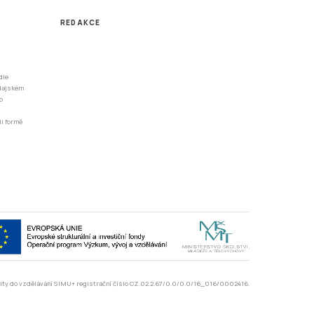
REDAKCE
dle
odajském
o
li formě
rzity do vzdělávání SIMU+ registrační číslo CZ.02.2.67/0.0/0.0/16_016/0002416.