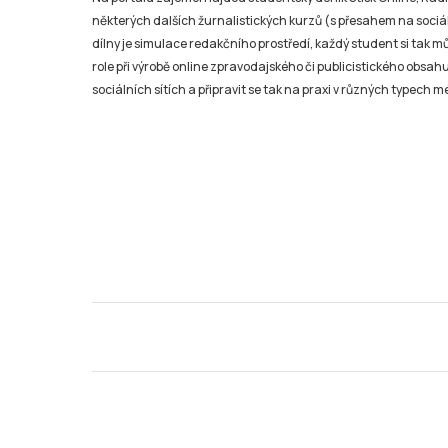
některých dalších žurnalistických kurzů (s přesahem na sociál
dílny je simulace redakčního prostředí, každý student si tak 
role při výrobě online zpravodajského či publicistického obsahu
sociálních sítích a připravit se tak na praxi v různých typech mé