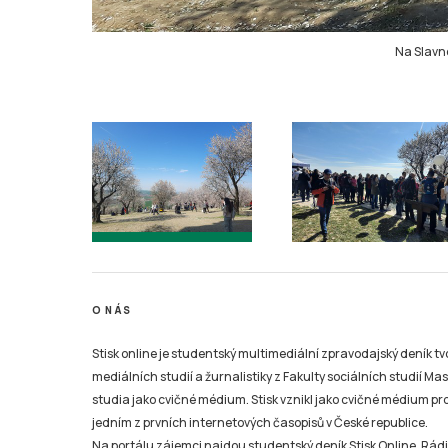
Na Slavno
O NÁS
Stisk online je studentský multimediální zpravodajský deník t
mediálních studií a žurnalistiky z Fakulty sociálních studií Ma
studia jako cvičné médium. Stisk vznikl jako cvičné médium pro 
jedním z prvních internetových časopisů v České republice.
Na portálu zájemci najdou studentský deník Stisk Online, Rádio