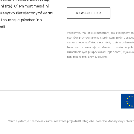
ní sítě). Cílem multimediální
může vyzkoušet všechny základní
NEWSLETTER
 i související působení na
dií.
Všechny žurnalistické materiály jsou zveřejněny po
stejných pravidel jako na kterémkoliv jiném zprav
serveru nebo například v novinách, rozhlasovém neb
televizním zpravodajství. Mazání už zveřejněných
žurnalistických příspěvků (ani jejich částí) v jakéko
není možné nyní ani v budoucnu.
Tento systém je financován v rámci realizace projektu Strategické investice Masarykovy unive