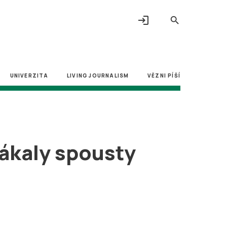
login
search
UNIVERZITA
LIVING JOURNALISM
VĚZNI PÍŠÍ
ákaly spousty