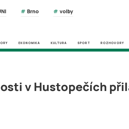
NI
#
Brno
#
volby
ZORY
EKONOMIKA
KULTURA
SPORT
ROZHOVORY
sti v Hustopečích přil