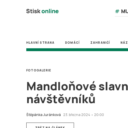
#
MU
HLAVNÍ STRANA
DOMÁCÍ
ZAHRANIČÍ
NÁ
FOTOGALERIE
Mandloňové slavno
návštěvníků
Štěpánka Juránková
23. března 2024 • 20:00
ZPĚT NA ČLÁNEK