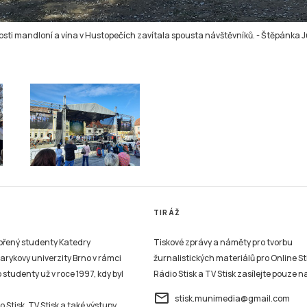
sti mandloní a vína v Hustopečích zavítala spousta návštěvníků.
-
Štěpánka J
TIRÁŽ
vořený studenty Katedry
Tiskové zprávy a náměty pro tvorbu
sarykovy univerzity Brno v rámci
žurnalistických materiálů pro Online St
studenty už v roce 1997, kdy byl
Rádio Stisk a TV Stisk zasílejte pouze n
email
stisk.munimedia@gmail.com
 Stisk, TV Stisk a také výstupy