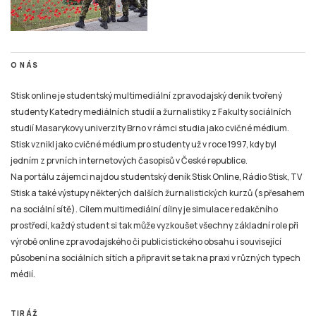
O NÁS
Stisk online je studentský multimediální zpravodajský deník tvořený
studenty Katedry mediálních studií a žurnalistiky z Fakulty sociálních
studií Masarykovy univerzity Brno v rámci studia jako cvičné médium.
Stisk vznikl jako cvičné médium pro studenty už v roce 1997, kdy byl
jedním z prvních internetových časopisů v České republice.
Na portálu zájemci najdou studentský deník Stisk Online, Rádio Stisk, TV
Stisk a také výstupy některých dalších žurnalistických kurzů (s přesahem
na sociální sítě). Cílem multimediální dílny je simulace redakčního
prostředí, každý student si tak může vyzkoušet všechny základní role při
výrobě online zpravodajského či publicistického obsahu i související
působení na sociálních sítích a připravit se tak na praxi v různých typech
médií.
TIRÁŽ