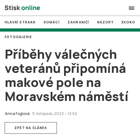
HLAVNÍ STRANA
DOMÁCÍ
ZAHRANIČÍ
NÁZORY
EKONOMI
search
FOTOGALERIE
#
MUNI
Příběhy válečných
#
Brno
veteránů připomíná
#
volby
makové pole na
login
PŘIHLÁSIT SE
Moravském náměstí
Zapomněli jste heslo?
Založit nový účet
Anna Foglová
11. listopadu 2023 • 12:50
ZPĚT NA ČLÁNEK