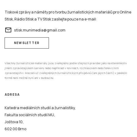
Tiskové zprávy a náměty pro tvorbu žurnalistických materiálů pro Online
Stisk, Rádio Stisk a TV Stisk zasílejte pouze na e-mail:
email
stisk.munimedia@gmail.com
NEWSLETTER
Všechny žurnalistické materiály jsou zveřejněny podle stejných pravidel jako na kterémkoliv
jiném zpravodajském serveru nebo například v novinách, rozhlasovém nebo televizním
zpravodajství. Mazání už zveřejněných žurnalistických příspěvků (ani jejich částí) v jakékoli
formě není možné nyní ani v budoucnu.
ADRESA
Katedra mediálních studií a žurnalistiky,
Fakulta sociálních studií MU,
Joštova 10,
602 00 Brno