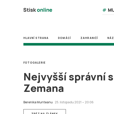
#
MU
HLAVNÍ STRANA
DOMÁCÍ
ZAHRANIČÍ
NÁ
FOTOGALERIE
Nejvyšší správní 
Zemana
Berenika Munteanu
25. listopadu 2021 • 20:06
ZPĚT NA ČLÁNEK