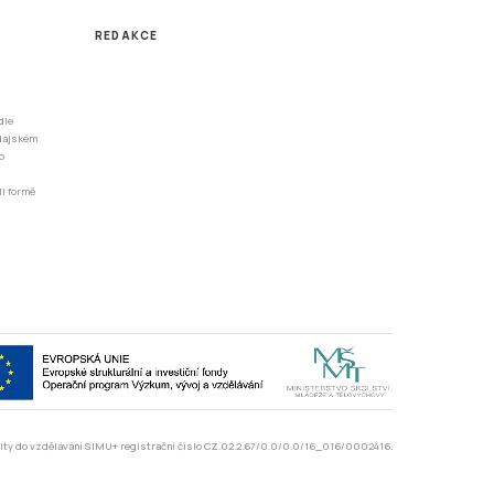
REDAKCE
dle
odajském
o
li formě
rzity do vzdělávání SIMU+ registrační číslo CZ.02.2.67/0.0/0.0/16_016/0002416.