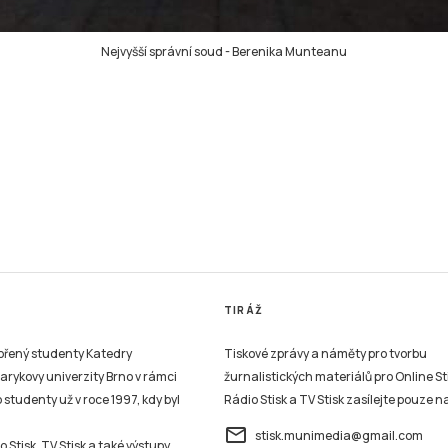
Nejvyšší správní soud
-
Berenika Munteanu
TIRÁŽ
vořený studenty Katedry
Tiskové zprávy a náměty pro tvorbu
sarykovy univerzity Brno v rámci
žurnalistických materiálů pro Online St
studenty už v roce 1997, kdy byl
Rádio Stisk a TV Stisk zasílejte pouze n
email
stisk.munimedia@gmail.com
 Stisk, TV Stisk a také výstupy