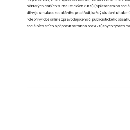
některých dalších žurnalistických kurzů (s přesahem na sociál
dílny je simulace redakčního prostředí, každý student si tak 
role při výrobě online zpravodajského či publicistického obsahu
sociálních sítích a připravit se tak na praxi v různých typech mé