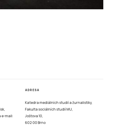
ADRESA
Katedra mediálních studií a žurnalistiky,
isk,
Fakulta sociálních studií MU,
a e-mail:
Joštova 10,
602 00 Brno