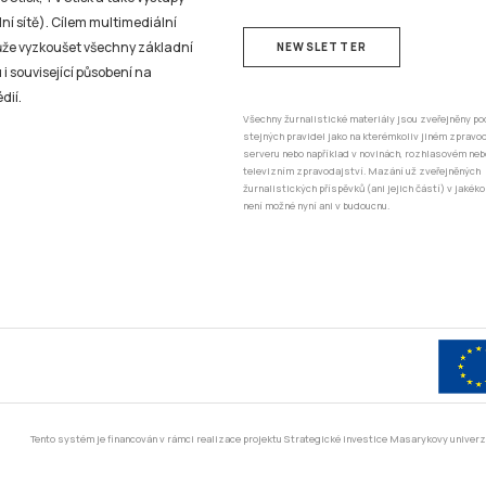
ní sítě). Cílem multimediální
může vyzkoušet všechny základní
NEWSLETTER
 i související působení na
dií.
Všechny žurnalistické materiály jsou zveřejněny po
stejných pravidel jako na kterémkoliv jiném zprav
serveru nebo například v novinách, rozhlasovém neb
televizním zpravodajství. Mazání už zveřejněných
žurnalistických příspěvků (ani jejich částí) v jakéko
není možné nyní ani v budoucnu.
Tento systém je financován v rámci realizace projektu Strategické investice Masarykovy unive