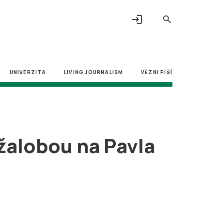
login
search
UNIVERZITA
LIVING JOURNALISM
VĚZNI PÍŠÍ
žalobou na Pavla