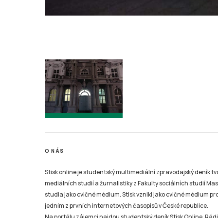
O NÁS
Stisk online je studentský multimediální zpravodajský deník t
mediálních studií a žurnalistiky z Fakulty sociálních studií Ma
studia jako cvičné médium. Stisk vznikl jako cvičné médium pro 
jedním z prvních internetových časopisů v České republice.
Na portálu zájemci najdou studentský deník Stisk Online, Rádio