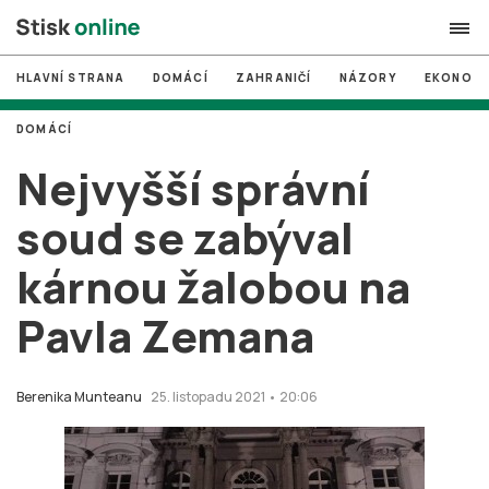
HLAVNÍ STRANA
DOMÁCÍ
ZAHRANIČÍ
NÁZORY
EKONOMI
search
DOMÁCÍ
#
MUNI
Nejvyšší správní
#
Brno
soud se zabýval
#
volby
kárnou žalobou na
login
PŘIHLÁSIT SE
Pavla Zemana
Zapomněli jste heslo?
Založit nový účet
Berenika Munteanu
25. listopadu 2021 • 20:06