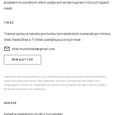
působení na sociálních sítích a připravit se tak na praxi v různých typech
médií.
TIRÁŽ
Tiskové zprávy a náměty pro tvorbu žurnalistických materiálů pro Online
Stisk, Rádio Stisk a TV Stisk zasílejte pouze na e-mail:
email
stisk.munimedia@gmail.com
NEWSLETTER
Všechny žurnalistické materiály jsou zveřejněny podle stejných pravidel jako na kterémkoliv
jiném zpravodajském serveru nebo například v novinách, rozhlasovém nebo televizním
zpravodajství. Mazání už zveřejněných žurnalistických příspěvků (ani jejich částí) v jakékoli
formě není možné nyní ani v budoucnu.
ADRESA
Katedra mediálních studií a žurnalistiky,