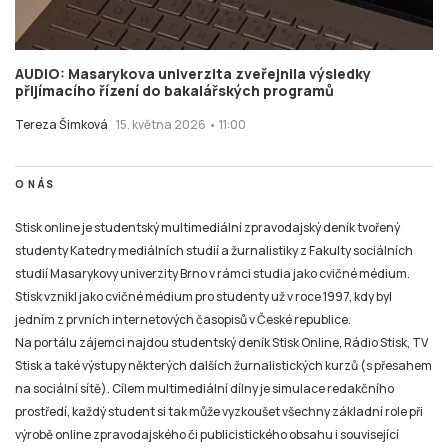
AUDIO: Masarykova univerzita zveřejnila výsledky
přijímacího řízení do bakalářských programů
Tereza Šimková
15. května 2026 • 11:00
O NÁS
Stisk online je studentský multimediální zpravodajský deník tvořený
studenty Katedry mediálních studií a žurnalistiky z Fakulty sociálních
studií Masarykovy univerzity Brno v rámci studia jako cvičné médium.
Stisk vznikl jako cvičné médium pro studenty už v roce 1997, kdy byl
jedním z prvních internetových časopisů v České republice.
Na portálu zájemci najdou studentský deník Stisk Online, Rádio Stisk, TV
Stisk a také výstupy některých dalších žurnalistických kurzů (s přesahem
na sociální sítě). Cílem multimediální dílny je simulace redakčního
prostředí, každý student si tak může vyzkoušet všechny základní role při
výrobě online zpravodajského či publicistického obsahu i související