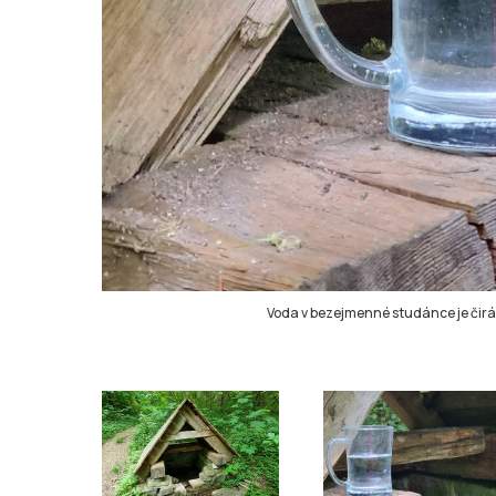
Voda v bezejmenné studánce je čirá, 