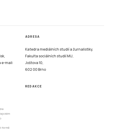
ADRESA
Katedra mediálních studií a žurnalistiky,
isk,
Fakulta sociálních studií MU,
a e-mail:
Joštova 10,
602 00 Brno
REDAKCE
dle
odajském
o
li formě