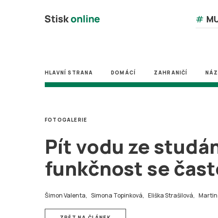
#
MU
HLAVNÍ STRANA
DOMÁCÍ
ZAHRANIČÍ
NÁ
FOTOGALERIE
Pít vodu ze studán
funkčnost se často
Šimon Valenta,
Simona Topinková,
Eliška Strašilová,
Martin
ZPĚT NA ČLÁNEK