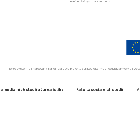
není možné nyní ani v budoucnu.
Tento systém je financován v rámci realizace projektu Strategické investice Masarykovy unive
a mediálních studií a žurnalistiky
Fakulta sociálních studií
M