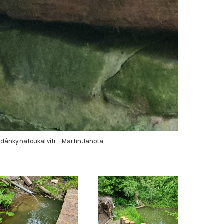
udánky nafoukal vítr.
-
Martin Janota