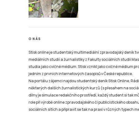
O NÁS
Stisk online je studentský multimediální zpravodajský deník t
mediálních studií a žurnalistiky z Fakulty sociálních studií Ma
studia jako cvičné médium. Stisk vznikl jako cvičné médium pro 
jedním z prvních internetových časopisů v České republice.
Na portálu zájemci najdou studentský deník Stisk Online, Rádio
některých dalších žurnalistických kurzů (s přesahem na sociál
dílny je simulace redakčního prostředí, každý student si tak 
role při výrobě online zpravodajského či publicistického obsahu
sociálních sítích a připravit se tak na praxi v různých typech mé