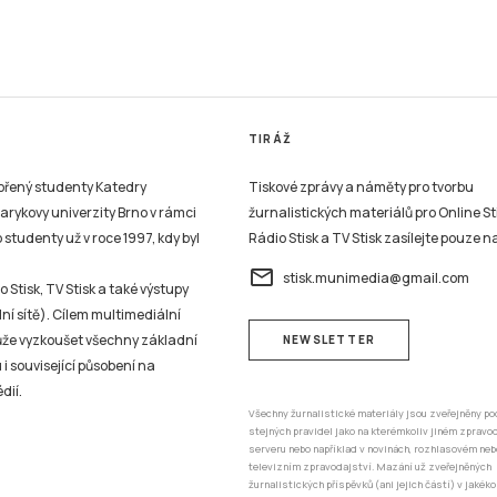
TIRÁŽ
vořený studenty Katedry
Tiskové zprávy a náměty pro tvorbu
sarykovy univerzity Brno v rámci
žurnalistických materiálů pro Online St
studenty už v roce 1997, kdy byl
Rádio Stisk a TV Stisk zasílejte pouze n
email
stisk.munimedia@gmail.com
 Stisk, TV Stisk a také výstupy
ní sítě). Cílem multimediální
může vyzkoušet všechny základní
NEWSLETTER
 i související působení na
dií.
Všechny žurnalistické materiály jsou zveřejněny po
stejných pravidel jako na kterémkoliv jiném zprav
serveru nebo například v novinách, rozhlasovém neb
televizním zpravodajství. Mazání už zveřejněných
žurnalistických příspěvků (ani jejich částí) v jakéko