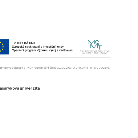
rzity do vzdělávání SIMU+ registrační číslo CZ.02.2.67/0.0/0.0/16_016/0002416.
asarykova univerzita