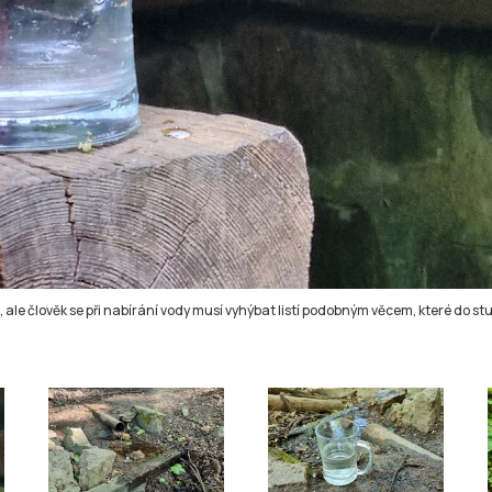
ale člověk se při nabírání vody musí vyhýbat listí podobným věcem, které do st